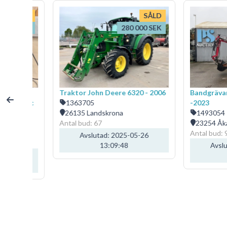
SÅLD
SÅLD
00 SEK
280 000 SEK
Traktor John Deere 6320 - 2006
Bandgrävare 
tronic
1363705
-2023
26135 Landskrona
1493054
Antal bud: 67
23254 Åkarp
Antal bud: 90
Avslutad: 2025-05-26
13:09:48
Avslutad
11
13