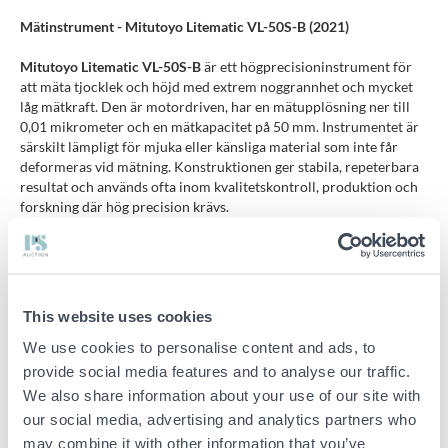
Mätinstrument - Mitutoyo Litematic VL-50S-B (2021)
Mitutoyo Litematic VL-50S-B
är ett högprecisioninstrument för
att mäta tjocklek och höjd med extrem noggrannhet och mycket
låg mätkraft. Den är motordriven, har en mätupplösning ner till
0,01 mikrometer och en mätkapacitet på 50 mm. Instrumentet är
särskilt lämpligt för mjuka eller känsliga material som inte får
deformeras vid mätning. Konstruktionen ger stabila, repeterbara
resultat och används ofta inom kvalitetskontroll, produktion och
forskning där hög precision krävs.
Specifikationer:
Tillverkare:
Mitutoyo Corporation, Japan
This website uses cookies
Modell:
VL-50S-B
Kodnummer:
318-226
We use cookies to personalise content and ads, to
provide social media features and to analyse our traffic.
Tillverkningsår:
2021
We also share information about your use of our site with
Serienummer (huvudenhet):
004035
our social media, advertising and analytics partners who
Upplösning:
0,01 µm
may combine it with other information that you’ve