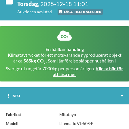
Torsdag
, 2025-12-18 11:01
Auktionen avslutad
LÄGG TILL I KALENDER
En hållbar handling
Klimatavtrycket för ett motsvarande nyproducerat objekt
är ca
565kg CO
. Som jämförelse släpper hushållen i
2
Sverige ut ungefär 7000kg per person årligen.
Klicka här för
att läsa mer
INFO
Fabrikat
Mitutoyo
Modell
Litematic VL-50S-B