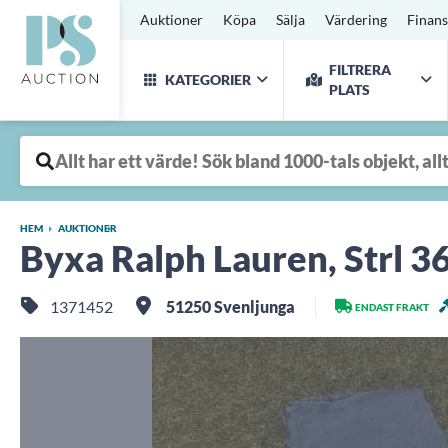
Auktioner
Köpa
Sälja
Värdering
Finans
FILTRERA
KATEGORIER
PLATS
HEM
AUKTIONER
Byxa Ralph Lauren, Strl 3
1371452
51250 Svenljunga
ENDAST FRAKT