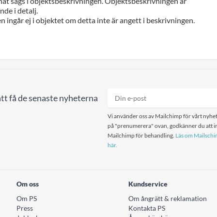
at sägs i objektsbeskrivningen. Objektsbeskrivningen är
de i detalj.
n ingår ej i objektet om detta inte är angett i beskrivningen.
tt få de senaste nyheterna
Vi använder oss av Mailchimp för vårt nyhet
på "prenumerera" ovan, godkänner du att in
Mailchimp för behandling.
Läs om Mailschim
här.
Om oss
Kundservice
Om PS
Om ångrätt & reklamation
Press
Kontakta PS