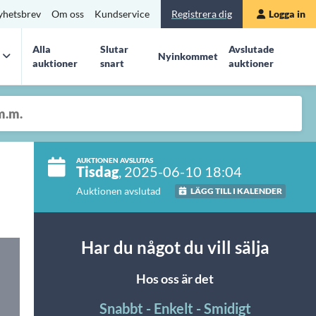
yhetsbrev
Om oss
Kundservice
Registrera dig
Logga in
Alla
Slutar
Avslutade
Nyinkommet
auktioner
snart
auktioner
AUKTIONEN AVSLUTAS
Tisdag
, 2025-06-10 18:04
Auktionen avslutad
LÄGG TILL I KALENDER
Har du något du vill sälja
Hos oss är det
Snabbt - Enkelt - Smidigt