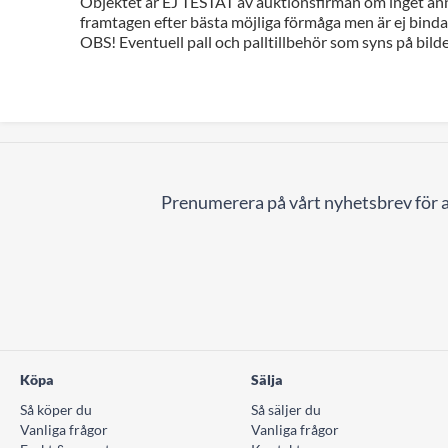
Objektet är EJ TESTAT av auktionsfirman om inget ann
framtagen efter bästa möjliga förmåga men är ej bindan
OBS! Eventuell pall och palltillbehör som syns på bilde
Prenumerera på vårt nyhetsbrev för a
Köpa
Sälja
Så köper du
Så säljer du
Vanliga frågor
Vanliga frågor