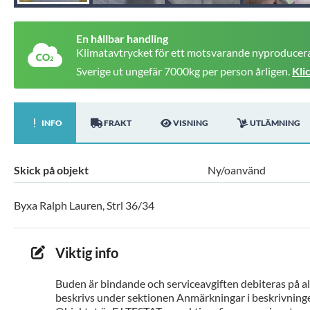
En hållbar handling
Klimatavtrycket för ett motsvarande nyproducera
Sverige ut ungefär 7000kg per person årligen.
Kli
INFO
FRAKT
VISNING
UTLÄMNING
Skick på objekt
Ny/oanvänd
Byxa Ralph Lauren, Strl 36/34
Viktig info
Buden är bindande och serviceavgiften debiteras på all
beskrivs under sektionen Anmärkningar i beskrivninge