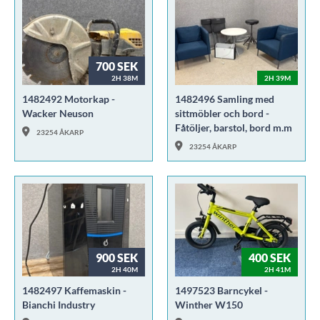
700 SEK
2H 38M
2H 39M
1482492 Motorkap -
1482496 Samling med
Wacker Neuson
sittmöbler och bord -
Fåtöljer, barstol, bord m.m
23254 ÅKARP
23254 ÅKARP
900 SEK
400 SEK
2H 40M
2H 41M
1482497 Kaffemaskin -
1497523 Barncykel -
Bianchi Industry
Winther W150