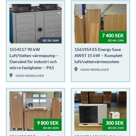
7 400 SEK
8D 2H 36M
4D 4H 19M
1554517 90 kW
1561954 ES Energy Save
Luft/Vatten-värmepump –
AWST 15 kW – Komplett
Oanvänd för industri och
luft/vattenvärmesystem
större fastigheter – P61
00000 WEBBLAGER
00000 WEBBLAGER
9 800 SEK
300 SEK
4D 4H 20M
4D 4H 21M