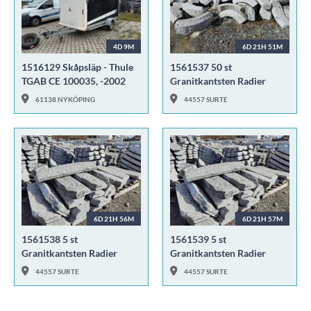
4D 9M
6D 21H 51M
1516129 Skåpsläp - Thule
1561537 50 st
TGAB CE 100035, -2002
Granitkantsten Radier
61138 NYKÖPING
44557 SURTE
6D 21H 56M
6D 21H 57M
1561538 5 st
1561539 5 st
Granitkantsten Radier
Granitkantsten Radier
44557 SURTE
44557 SURTE