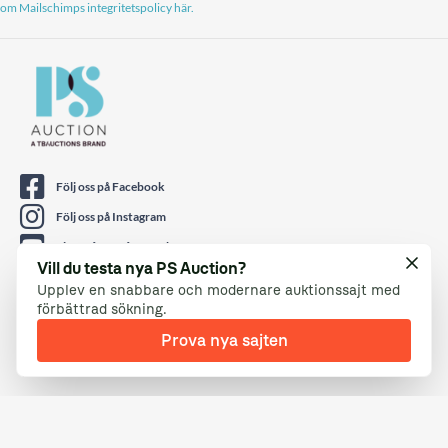
om Mailschimps integritetspolicy här.
Följ oss på Facebook
Följ oss på Instagram
Titta på oss på Youtube
Vill du testa nya PS Auction?
Hitta oss på LinkedIn
Upplev en snabbare och modernare auktionssajt med
Följ oss på Twitter
förbättrad sökning.
Prova nya sajten
© PS Auction AB 2026
TELEFON
0771 10 11 00