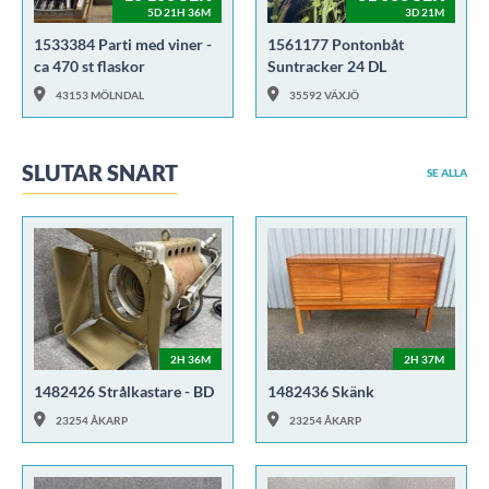
5D 21H 36M
3D 21M
1533384 Parti med viner -
1561177 Pontonbåt
ca 470 st flaskor
Suntracker 24 DL
43153 MÖLNDAL
35592 VÄXJÖ
SLUTAR SNART
SE ALLA
2H 36M
2H 37M
1482426 Strålkastare - BD
1482436 Skänk
23254 ÅKARP
23254 ÅKARP