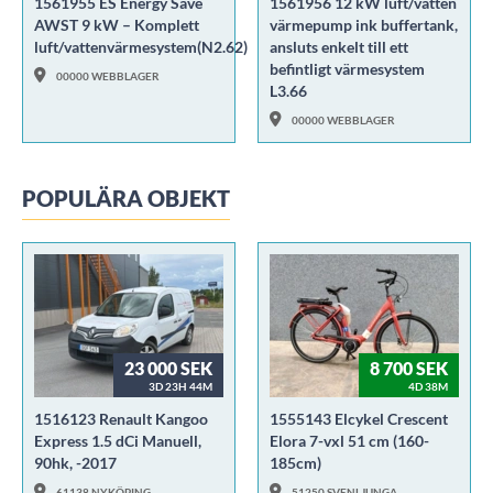
1561955 ES Energy Save
1561956 12 kW luft/vatten
AWST 9 kW – Komplett
värmepump ink buffertank,
luft/vattenvärmesystem(N2.62)
ansluts enkelt till ett
befintligt värmesystem
00000 WEBBLAGER
L3.66
00000 WEBBLAGER
POPULÄRA OBJEKT
23 000 SEK
8 700 SEK
3D 23H 44M
4D 38M
1516123 Renault Kangoo
1555143 Elcykel Crescent
Express 1.5 dCi Manuell,
Elora 7-vxl 51 cm (160-
90hk, -2017
185cm)
61138 NYKÖPING
51250 SVENLJUNGA