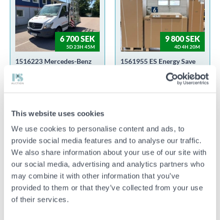
6 700 SEK
9 800 SEK
5D 23H 45M
4D 4H 20M
1516223 Mercedes-Benz
1561955 ES Energy Save
Sprinter 211 CDI Chassi
AWST 9 kW – Komplett
Enkelhytt 7G-Tronic Plus,
luft/vattenvärmesystem(N2.62)
114hk -2017
00000 WEBBLAGER
41502 GÖTEBORG
This website uses cookies
We use cookies to personalise content and ads, to
provide social media features and to analyse our traffic.
We also share information about your use of our site with
our social media, advertising and analytics partners who
may combine it with other information that you’ve
2 100 SEK
4 000 SEK
provided to them or that they’ve collected from your use
4D 53M
4D 41M
of their services.
1555147 Ytterdörr
1555150 4 st Friktionsdäck
ScandiDoor 203*92 cm -
med fälg Goodyear