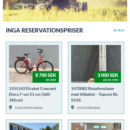
INGA RESERVATIONSPRISER
SE ALLA
8 700 SEK
3 000 SEK
4D 38M
6D 2H 59M
1555143 Elcykel Crescent
1470082 Rotationslaser
Elora 7-vxl 51 cm (160-
med tillbehör - Topcon RL-
185cm)
SV2S
51250 SVENLJUNGA
43153 MÖLNDAL