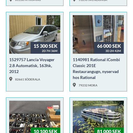
15 300 SEK
66 000 SEK
2D 7H 36M
3D 2H 42M
1529757 Lancia Voyager
1140981 Rational iCombi
2.8 Automatisk, 163hk,
Classic 201E
2012
Restaurangugn, nyservad
hos Rational
82661 SÖDERALA
79232 MORA
10 100 SEK
81 000 SEK