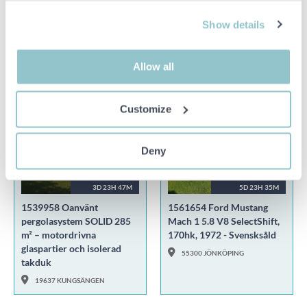
CE märkt
225/60R18 104T XL
51250 SVENLJUNGA
51250 SVENLJUNGA
Show details
Allow all
OBJEKT I FOKUS
Customize
Deny
15 500 SEK
130 000 SEK
3D 23H 47M
5D 23H 35M
1539958 Oanvänt
1561654 Ford Mustang
pergolasystem SOLID 285
Mach 1 5.8 V8 SelectShift,
m² – motordrivna
170hk, 1972 - Svensksåld
glaspartier och isolerad
55300 JÖNKÖPING
takduk
19637 KUNGSÄNGEN