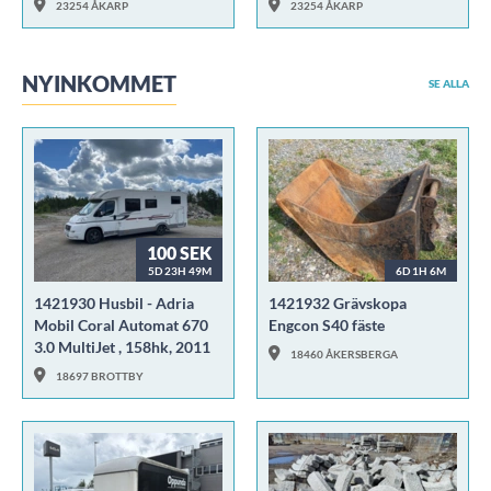
23254 ÅKARP
23254 ÅKARP
NYINKOMMET
SE ALLA
100 SEK
5D 23H 49M
6D 1H 6M
1421930 Husbil - Adria
1421932 Grävskopa
Mobil Coral Automat 670
Engcon S40 fäste
3.0 MultiJet , 158hk, 2011
18460 ÅKERSBERGA
18697 BROTTBY