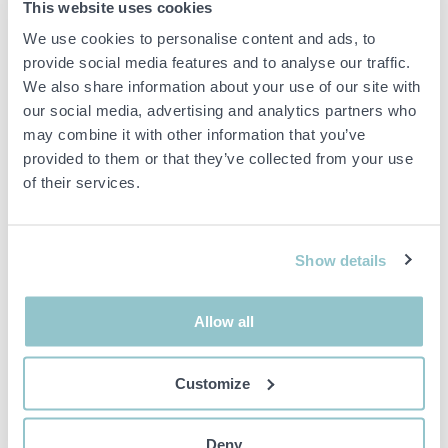
Slitskiktets tjocklek:
0,6 mm
This website uses cookies
We use cookies to personalise content and ads, to
PAKETERING
provide social media features and to analyse our traffic.
Antal i förpackning:
4 st
We also share information about your use of our site with
our social media, advertising and analytics partners who
m² per förpackning:
1,81 m²
may combine it with other information that you’ve
provided to them or that they’ve collected from your use
m² per pall:
87 m²
of their services.
Vikt per m²:
11 kg
Vikt per förpackning:
20 kg
Show details
KLASSIFICERING OCH SÄKERHET
Allow all
Tål golvvärme:
Ja
Vattentålighet:
Hög
Customize
Brandmotstånd:
Cfl-s1 (EN 13501)
Deny
Värmeledningsförmåga:
0,16 W/(m*K)(EN 12664)