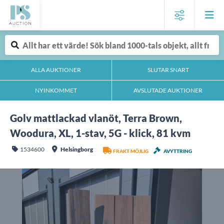
ALLA AUKTIONER
SLUTAR SNART
NYINKOMMET
AVSLUTADE AUKTIONER
Golv mattlackad vlanöt, Terra Brown,
Woodura, XL, 1-stav, 5G - klick, 81 kvm
1534600
Helsingborg
FRAKT MÖJLIG
AVYTTRING