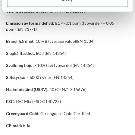
Termisk resistans:
0,07 m²K/W (EN 12667)
Emission av formaldehyd:
E1 <=0,1 ppm (typvärde <= 0,05
ppm) (EN 717-1)
Brinellhårdhet:
10 HB (average value)(EN 1534)
Slaghållfasthet:
EC3 (EN 14354)
Svällning höjd:
<10% (5% typvärde) (EN 14354)
Slitstyrka:
> 6000 cykler (EN 14354)
Halkmotstånd (USRV):
40 (CEN//TS 15676)
FSC:
FSC Mix (FSC-C140725)
Greenguard Gold:
Greenguard Gold Certified
CE-märkt:
Ja