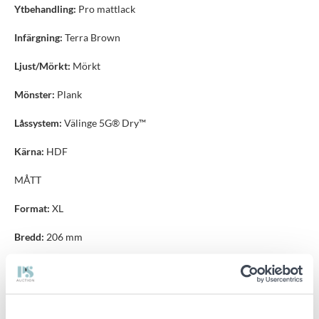
Ytbehandling:
Pro mattlack
Infärgning:
Terra Brown
Ljust/Mörkt:
Mörkt
Mönster:
Plank
Låssystem:
Välinge 5G® Dry™
Kärna:
HDF
MÅTT
Format:
XL
Bredd:
206 mm
Längd:
2200 mm
Tjocklek:
11 mm