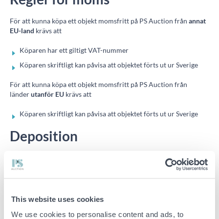
För att kunna köpa ett objekt momsfritt på PS Auction från
annat
EU-land
krävs att
Köparen har ett giltigt VAT-nummer
Köparen skriftligt kan påvisa att objektet förts ut ur Sverige
För att kunna köpa ett objekt momsfritt på PS Auction från
länder
utanför EU
krävs att
Köparen skriftligt kan påvisa att objektet förts ut ur Sverige
Deposition
På PS Auction deponeras svensk moms på vinnande bud. Deponin
betalas tillbaka vid uppvisande av giltiga
utförsel-/exportdokument.
Giltiga dokument
inom EU
är exempelvis CMR (fraktsedel med
This website uses cookies
lastbil), registreringsbevis i det nya landet, tillfälliga
We use cookies to personalise content and ads, to
förflyttningstillstånd eller annat som bevisar att objektet har förts