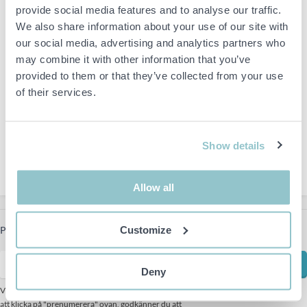
provide social media features and to analyse our traffic.
ut ur Sverige permanent.
We also share information about your use of our site with
Giltiga dokument vid export
utanför EU
är tullhandling eller
our social media, advertising and analytics partners who
registreringsbevis i det nya landet.
may combine it with other information that you’ve
provided to them or that they’ve collected from your use
Om någon annan skall hämta ditt objekt måste du dock godkänna
of their services.
objektet du köpt innan det hämtas ut samt skicka in en fullmakt
för den som ska hämta. Fullmakt kan mailas till oss.
Vänligen fyll i följande
formulär
där kontouppgifter kan anges
Show details
samt ovan nämnda exporthandlingar kan laddas upp.
För mer information om exportregler se våra köpvillkor.
Allow all
Customize
Prenumerera på vårt nyhetsbrev för att få de senaste nyheterna
Prenumerera
Deny
Vi använder oss av Mailchimp för vårt nyhetsbrev. genom
att klicka på "prenumerera" ovan, godkänner du att