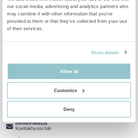
our social media, advertising and analytics partners who
may combine it with other information that you’ve
provided to them or that they’ve collected from your use
of their services.
Följ oss på Facebook
Följ oss på Instagram
Show details
Titta på oss på Youtube
Hitta oss på LinkedIn
Allow all
Följ oss på Twitter
Customize
© PS Auction AB 2026
TELEFON
Deny
0771 10 11 00
KONTAKTFORMULÄR
Kontakta oss här