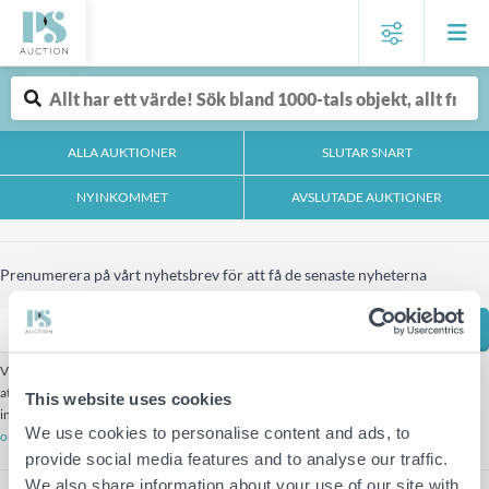
ALLA AUKTIONER
SLUTAR SNART
NYINKOMMET
AVSLUTADE AUKTIONER
Prenumerera på vårt nyhetsbrev för att få de senaste nyheterna
Prenumerera
Vi använder oss av Mailchimp för vårt nyhetsbrev. genom
att klicka på "prenumerera" ovan, godkänner du att
This website uses cookies
informationen skickas till Mailchimp för behandling.
Läs
We use cookies to personalise content and ads, to
om Mailschimps integritetspolicy här.
provide social media features and to analyse our traffic.
We also share information about your use of our site with