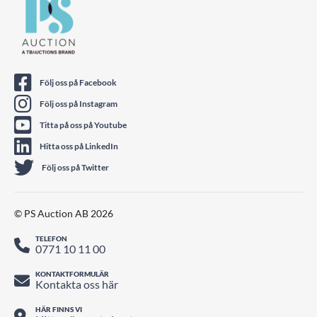
Följ oss på Facebook
Följ oss på Instagram
Titta på oss på Youtube
Hitta oss på LinkedIn
Följ oss på Twitter
© PS Auction AB 2026
TELEFON
0771 10 11 00
KONTAKTFORMULÄR
Kontakta oss här
HÄR FINNS VI