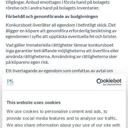
tillgångar. Anbud emottages i första hand på bolagets
rörelse och i andra hand på bolagets inventarier.
Förbehåll och genomförande av budgivningen
Konkursboet överlåter all egendom i befintligt skick. Det
åligger en köpare att genomföra erforderlig besiktning av
egendomen i syfte att upptäcka eventuella fel och brister.
Vad gäller immateriella rättigheter lämnar konkursboet
inga garantier beträffande möjligheterna att överföra eller
använda rättigheterna. Användning av rättigheterna sker
på köparens egen risk.
Ett övertagande av egendom som omfattas av avtal om
leasing/hyra/avbetalning förutsätter godkännande av
motparten i respektive avtal.
Anbud emottages i första hand på hela rörelsen och i andra
hand på delar av den.
This website uses cookies
Förfrågningar angående rörelsen och dess tillgångar kan
mailas till
info@jalaw.se
.
We use cookies to personalise content and ads, to
provide social media features and to analyse our traffic.
Skriftliga anbud, exklusive mervärdesskatt, avseende
rörelsen eller delar av den ska vara konkursförvaltaren
We also share information about your use of our site with