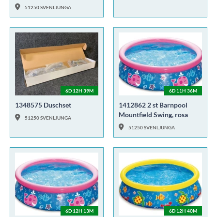
51250 SVENLJUNGA
6D 12H 39M
6D 11H 36M
1348575 Duschset
1412862 2 st Barnpool
Mountfield Swing, rosa
51250 SVENLJUNGA
51250 SVENLJUNGA
6D 12H 13M
6D 12H 40M