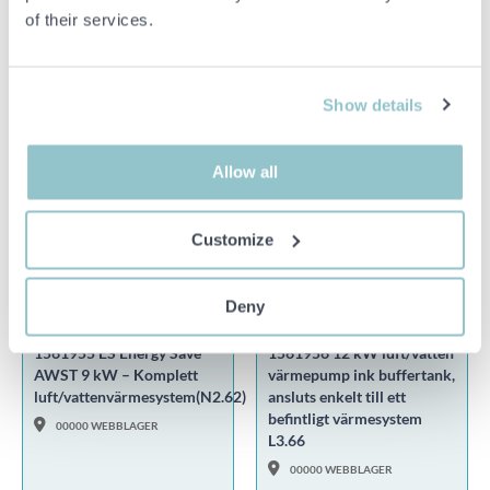
Chassi Cab 2.0 EcoBlue
Philips & Viewsonic
of their services.
Manuell, 130hk -2020
51250 SVENLJUNGA
41502 GÖTEBORG
Show details
OBJEKT I FOKUS
Allow all
Customize
29 000 SEK
13 600 SEK
Deny
1D 10H 1M
1D 10H 2M
1561955 ES Energy Save
1561956 12 kW luft/vatten
AWST 9 kW – Komplett
värmepump ink buffertank,
luft/vattenvärmesystem(N2.62)
ansluts enkelt till ett
befintligt värmesystem
00000 WEBBLAGER
L3.66
00000 WEBBLAGER