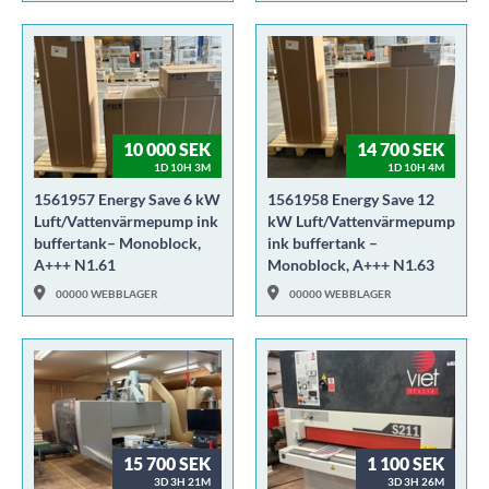
10 000 SEK
14 700 SEK
1D 10H 3M
1D 10H 4M
1561957 Energy Save 6 kW
1561958 Energy Save 12
Luft/Vattenvärmepump ink
kW Luft/Vattenvärmepump
buffertank– Monoblock,
ink buffertank –
A+++ N1.61
Monoblock, A+++ N1.63
00000 WEBBLAGER
00000 WEBBLAGER
15 700 SEK
1 100 SEK
3D 3H 21M
3D 3H 26M