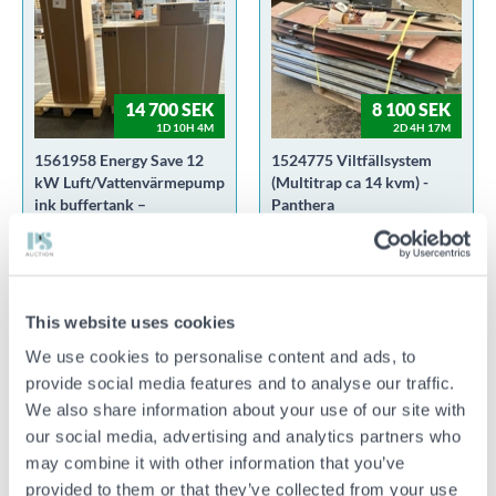
14 700 SEK
8 100 SEK
1D 10H 4M
2D 4H 17M
1561958 Energy Save 12
1524775 Viltfällsystem
kW Luft/Vattenvärmepump
(Multitrap ca 14 kvm) -
ink buffertank –
Panthera
Monoblock, A+++ N1.63
34323 ÄLMHULT
00000 WEBBLAGER
This website uses cookies
We use cookies to personalise content and ads, to
provide social media features and to analyse our traffic.
We also share information about your use of our site with
53 000 SEK
4 900 SEK
our social media, advertising and analytics partners who
3D 5H 25M
1D 4H 17M
may combine it with other information that you’ve
1516222 Ford Transit 310
1560004 5 st 65" Monitor
provided to them or that they’ve collected from your use