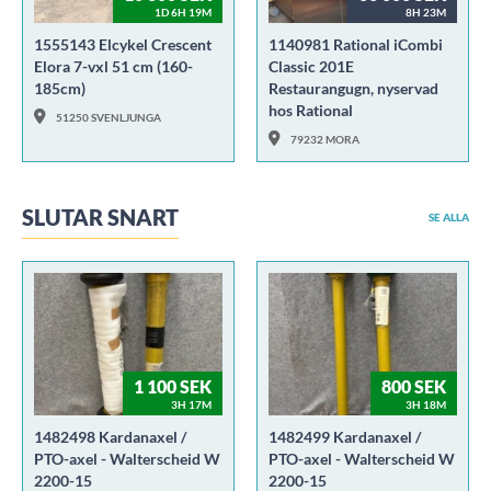
1D 6H 19M
8H 23M
1555143 Elcykel Crescent
1140981 Rational iCombi
Elora 7-vxl 51 cm (160-
Classic 201E
185cm)
Restaurangugn, nyservad
hos Rational
51250 SVENLJUNGA
79232 MORA
SLUTAR SNART
SE ALLA
1 100 SEK
800 SEK
3H 17M
3H 18M
1482498 Kardanaxel /
1482499 Kardanaxel /
PTO-axel - Walterscheid W
PTO-axel - Walterscheid W
2200-15
2200-15