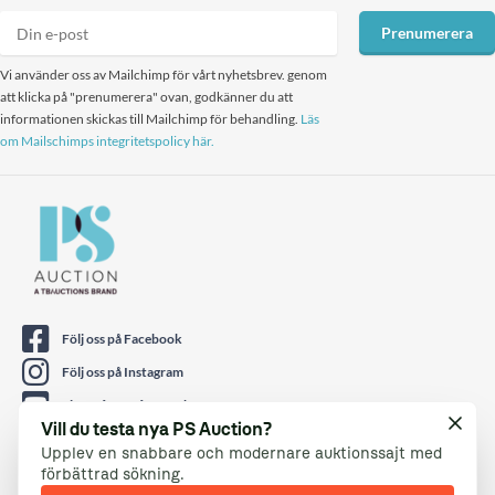
Prenumerera
Vi använder oss av Mailchimp för vårt nyhetsbrev. genom
att klicka på "prenumerera" ovan, godkänner du att
informationen skickas till Mailchimp för behandling.
Läs
om Mailschimps integritetspolicy här.
Följ oss på Facebook
Följ oss på Instagram
Titta på oss på Youtube
Vill du testa nya PS Auction?
Hitta oss på LinkedIn
Upplev en snabbare och modernare auktionssajt med
Följ oss på Twitter
förbättrad sökning.