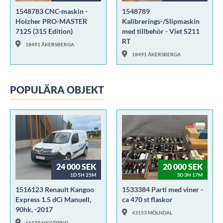
1548783 CNC-maskin -
1548789
Holzher PRO-MASTER
Kalibrerings-/Slipmaskin
7125 (315 Edition)
med tillbehör - Viet S211
RT
18491 ÅKERSBERGA
18491 ÅKERSBERGA
POPULÄRA OBJEKT
24 000 SEK
20 000 SEK
1D 5H 25M
3D 3H 17M
1516123 Renault Kangoo
1533384 Parti med viner -
Express 1.5 dCi Manuell,
ca 470 st flaskor
90hk, -2017
43153 MÖLNDAL
61138 NYKÖPING