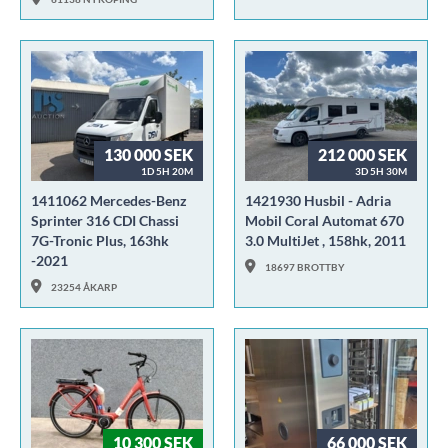
130 000 SEK
212 000 SEK
1D 5H 20M
3D 5H 30M
1411062 Mercedes-Benz
1421930 Husbil - Adria
Sprinter 316 CDI Chassi
Mobil Coral Automat 670
7G-Tronic Plus, 163hk
3.0 MultiJet , 158hk, 2011
-2021
18697 BROTTBY
23254 ÅKARP
10 300 SEK
66 000 SEK