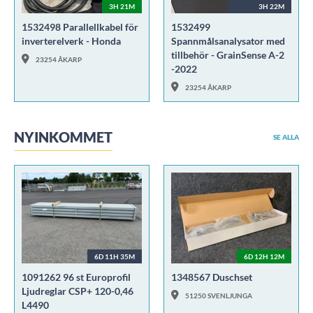
3H 21M
3H 22M
1532498 Parallellkabel för
1532499
inverterelverk - Honda
Spannmålsanalysator med
tillbehör - GrainSense A-2
23254 ÅKARP
-2022
23254 ÅKARP
NYINKOMMET
SE ALLA
6D 11H 35M
6D 12H 12M
1091262 96 st Europrofil
1348567 Duschset
Ljudreglar CSP+ 120-0,46
51250 SVENLJUNGA
L4490