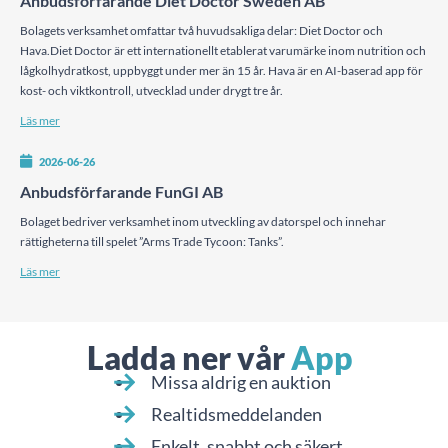
Anbudsförfarande Diet Doctor Sweden AB
Bolagets verksamhet omfattar två huvudsakliga delar: Diet Doctor och
Hava.Diet Doctor är ett internationellt etablerat varumärke inom nutrition och
lågkolhydratkost, uppbyggt under mer än 15 år. Hava är en AI-baserad app för
kost- och viktkontroll, utvecklad under drygt tre år.
Läs mer
2026-06-26
Anbudsförfarande FunGI AB
Bolaget bedriver verksamhet inom utveckling av datorspel och innehar
rättigheterna till spelet ”Arms Trade Tycoon: Tanks”.
Läs mer
Ladda ner vår
App
Missa aldrig en auktion
Realtidsmeddelanden
Enkelt, snabbt och säkert