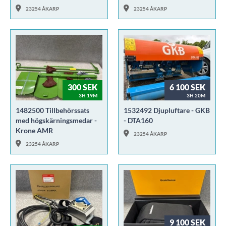
23254 ÅKARP
23254 ÅKARP
300 SEK
6 100 SEK
3H 19M
3H 20M
1482500 Tillbehörssats
1532492 Djupluftare - GKB
med högskärningsmedar -
- DTA160
Krone AMR
23254 ÅKARP
23254 ÅKARP
9 100 SEK