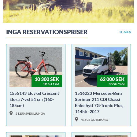
INGA RESERVATIONSPRISER
SE ALLA
10 300 SEK
62 000 SEK
1D 6H 19M
3D 5H 26M
1555143 Elcykel Crescent
1516223 Mercedes-Benz
Elora 7-vxl 51 cm (160-
Sprinter 211 CDI Chassi
185cm)
Enkelhytt 7G-Tronic Plus,
114hk -2017
51250 SVENLJUNGA
41502 GÖTEBORG