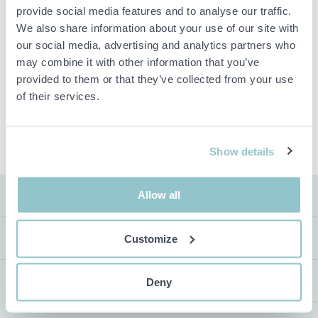
provide social media features and to analyse our traffic.
Buden är bindande och serviceavgiften debiteras på alla
objekt. Eventuella avvikelser från likvärdiga begagnade varor
We also share information about your use of our site with
beskrivs under sektionen Anmärkningar i beskrivningen på
our social media, advertising and analytics partners who
objektet och därmed ansvarar inte PS för avvikelsen.
may combine it with other information that you’ve
Objektet är EJ TESTAT av auktionsfirman om inget annat sägs
provided to them or that they’ve collected from your use
i objektsbeskrivningen. Objektsbeskrivningen är framtagen
of their services.
efter bästa möjliga förmåga men är ej bindande i detalj.
OBS! Eventuell pall och palltillbehör som syns på bilden
ingår ej i objektet om detta inte är angett i beskrivningen.
Show details
Allow all
FRAKT
Customize
VISNING
UTLÄMNING
Deny