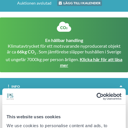
Auktionen avslutad
LÄGG TILL I KALENDER
En hållbar handling
Klimatavtrycket för ett motsvarande nyproducerat objekt
är ca
66kg CO
. Som jämförelse släpper hushållen i Sverige
2
ut ungefär 7000kg per person årligen.
Klicka här för att läsa
mer
INFO
Soffgrupp med 2 fåtöljer och 2 soffor
This website uses cookies
Viktig info
We use cookies to personalise content and ads, to