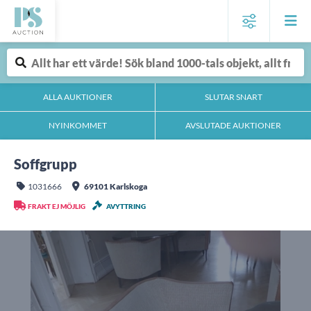
ALLA AUKTIONER
SLUTAR SNART
NYINKOMMET
AVSLUTADE AUKTIONER
Soffgrupp
1031666
69101 Karlskoga
FRAKT EJ MÖJLIG
AVYTTRING