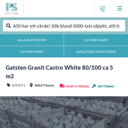
ALLA AUKTIONER
SLUTAR SNART
NYINKOMMET
AVSLUTADE AUKTIONER
Gatsten Granit Castro White 80/100 ca 5
m2
1095071
44557 Surte
FRAKT EJ MÖJLIG
AVYTTRING