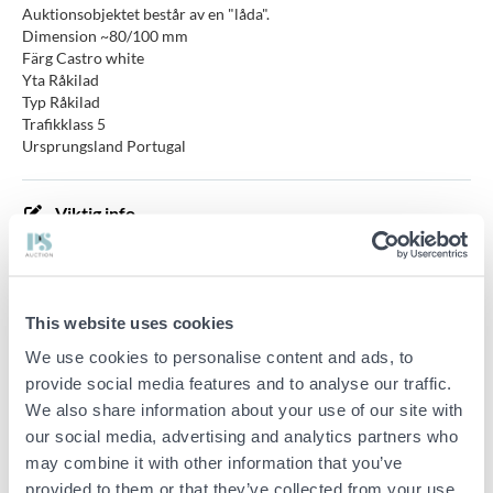
Auktionsobjektet består av en "låda".
Dimension ~80/100 mm
Färg Castro white
Yta Råkilad
Typ Råkilad
Trafikklass 5
Ursprungsland Portugal
Viktig info
Buden är bindande och serviceavgiften debiteras på alla
objekt. Eventuella avvikelser från likvärdiga begagnade varor
beskrivs under sektionen Anmärkningar i beskrivningen på
This website uses cookies
objektet och därmed ansvarar inte PS för avvikelsen.
Objektet är EJ TESTAT av auktionsfirman om inget annat sägs
We use cookies to personalise content and ads, to
i objektsbeskrivningen. Objektsbeskrivningen är framtagen
provide social media features and to analyse our traffic.
efter bästa möjliga förmåga men är ej bindande i detalj.
We also share information about your use of our site with
OBS! Eventuell pall och palltillbehör som syns på bilden
ingår ej i objektet om detta inte är angett i beskrivningen.
our social media, advertising and analytics partners who
may combine it with other information that you’ve
provided to them or that they’ve collected from your use