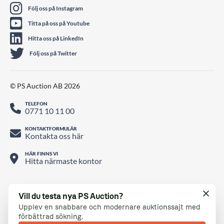
Följ oss på Instagram
Titta på oss på Youtube
Hitta oss på LinkedIn
Följ oss på Twitter
© PS Auction AB 2026
TELEFON
0771 10 11 00
KONTAKTFORMULÄR
Kontakta oss här
HÄR FINNS VI
Hitta närmaste kontor
Vill du testa nya PS Auction?
Upplev en snabbare och modernare auktionssajt med
förbättrad sökning.