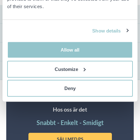
of their services.
FRAKT
Show details
VISNING
Allow all
UTLÄMNING
Customize
AUKTIONSTYP
Deny
Har du något du vill sälja
Hos oss är det
Snabbt - Enkelt - Smidigt
SÄLJ MED PS