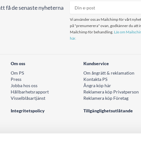
tt få de senaste nyheterna
Vi använder oss av Mailchimp för vårt nyhet
på "prenumerera" ovan, godkänner du att in
Mailchimp för behandling.
Läs om Mailschim
här.
Om oss
Kundservice
Om PS
Om ångrätt & reklamation
Press
Kontakta PS
Jobba hos oss
Ångra köp här
Hållbarhetsrapport
Reklamera köp Privatperson
Visselblåsartjänst
Reklamera köp Företag
Integritetspolicy
Tillgänglighetsutlåtande