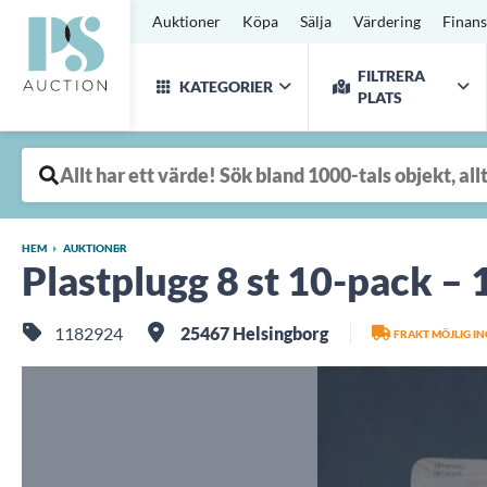
Auktioner
Köpa
Sälja
Värdering
Finans
FILTRERA
KATEGORIER
PLATS
HEM
AUKTIONER
Plastplugg 8 st 10-pack –
1182924
25467 Helsingborg
FRAKT MÖJLIG I