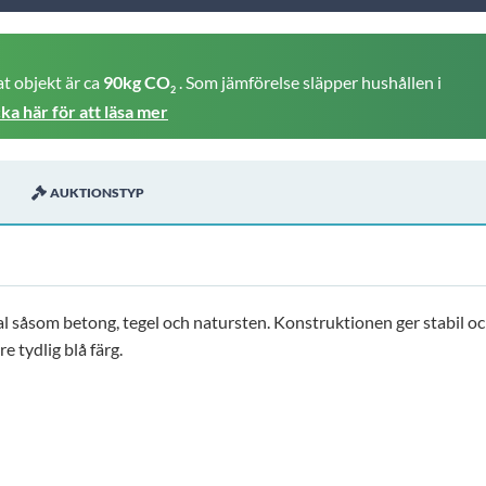
t objekt är ca
90kg CO
. Som jämförelse släpper hushållen i
2
cka här för att läsa mer
AUKTIONSTYP
al såsom betong, tegel och natursten. Konstruktionen ger stabil o
e tydlig blå färg.