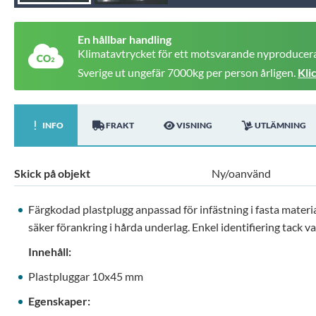
En hållbar handling
Klimatavtrycket för ett motsvarande nyproducera
Sverige ut ungefär 7000kg per person årligen.
Kli
INFO
FRAKT
VISNING
UTLÄMNING
Skick på objekt
Ny/oanvänd
Färgkodad plastplugg anpassad för infästning i fasta materi
säker förankring i hårda underlag. Enkel identifiering tack var
Innehåll:
Plastpluggar 10x45 mm
Egenskaper: