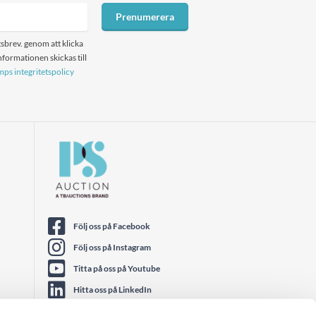
Prenumerera
sbrev. genom att klicka
formationen skickas till
ps integritetspolicy
Följ oss på Facebook
Följ oss på Instagram
Titta på oss på Youtube
Hitta oss på LinkedIn
Följ oss på Twitter