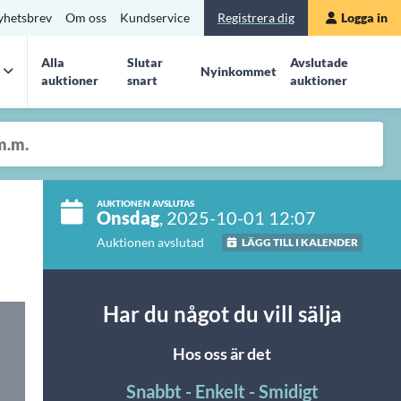
yhetsbrev
Om oss
Kundservice
Registrera dig
Logga in
Alla
Slutar
Avslutade
Nyinkommet
auktioner
snart
auktioner
AUKTIONEN AVSLUTAS
Onsdag
, 2025-10-01 12:07
Auktionen avslutad
LÄGG TILL I KALENDER
Har du något du vill sälja
Hos oss är det
Snabbt - Enkelt - Smidigt