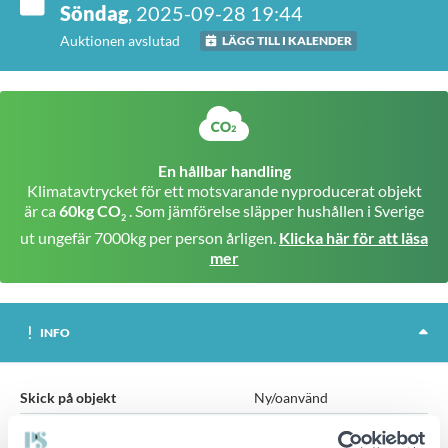
Söndag
, 2025-09-28 19:44
Auktionen avslutad
LÄGG TILL I KALENDER
En hållbar handling
Klimatavtrycket för ett motsvarande nyproducerat objekt
är ca
60kg CO
. Som jämförelse släpper hushållen i Sverige
2
ut ungefär 7000kg per person årligen.
Klicka här för att läsa
mer
INFO
Skick på objekt
Ny/oanvänd
Skarvjärn i förzinkat stål för sammanfogning av träkonstruktioner.