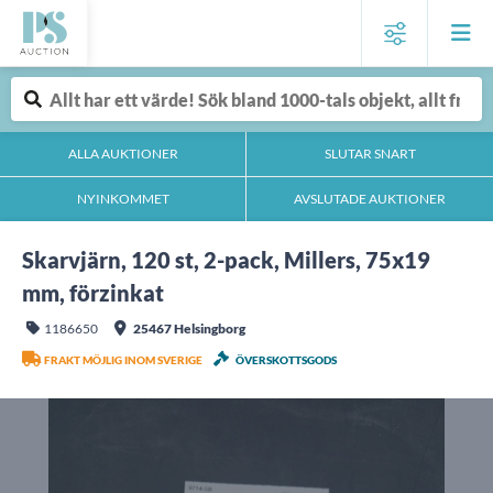
ALLA AUKTIONER
SLUTAR SNART
NYINKOMMET
AVSLUTADE AUKTIONER
Skarvjärn, 120 st, 2-pack, Millers, 75x19
mm, förzinkat
1186650
25467 Helsingborg
FRAKT MÖJLIG INOM SVERIGE
ÖVERSKOTTSGODS