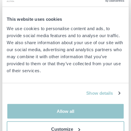
För montering med medföljande skruvar.
Innehållsförteckning:
This website uses cookies
2 st skarvjärn 75x19 mm
We use cookies to personalise content and ads, to
provide social media features and to analyse our traffic.
Monteringsskruvar
We also share information about your use of our site with
our social media, advertising and analytics partners who
Viktig info
may combine it with other information that you’ve
provided to them or that they’ve collected from your use
Buden är bindande och serviceavgiften debiteras på alla
of their services.
objekt. Eventuella avvikelser från likvärdiga begagnade varor
beskrivs under sektionen Anmärkningar i beskrivningen på
objektet och därmed ansvarar inte PS för avvikelsen.
Objektet är EJ TESTAT av auktionsfirman om inget annat sägs
Show details
i objektsbeskrivningen. Objektsbeskrivningen är framtagen
efter bästa möjliga förmåga men är ej bindande i detalj.
OBS! Eventuell pall och palltillbehör som syns på bilden
Allow all
ingår ej i objektet om detta inte är angett i beskrivningen.
Customize