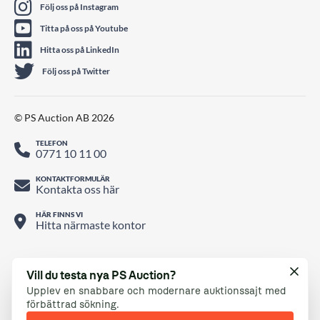
Följ oss på Instagram
Titta på oss på Youtube
Hitta oss på LinkedIn
Följ oss på Twitter
© PS Auction AB 2026
TELEFON
0771 10 11 00
KONTAKTFORMULÄR
Kontakta oss här
HÄR FINNS VI
Hitta närmaste kontor
Vill du testa nya PS Auction?
Upplev en snabbare och modernare auktionssajt med
förbättrad sökning.