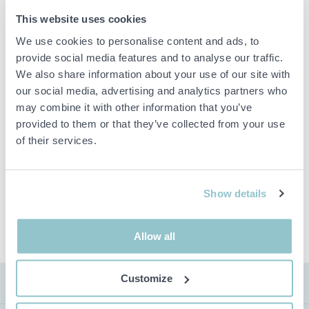
Klammer och ställningar till staket finns och medföljer
This website uses cookies
We use cookies to personalise content and ads, to
provide social media features and to analyse our traffic.
We also share information about your use of our site with
Viktig info
our social media, advertising and analytics partners who
Buden är bindande och serviceavgiften debiteras på alla
may combine it with other information that you’ve
objekt. Eventuella avvikelser från likvärdiga begagnade varor
provided to them or that they’ve collected from your use
beskrivs under sektionen Anmärkningar i beskrivningen på
of their services.
objektet och därmed ansvarar inte PS för avvikelsen.
Objektet är EJ TESTAT av auktionsfirman om inget annat sägs
i objektsbeskrivningen. Objektsbeskrivningen är framtagen
efter bästa möjliga förmåga men är ej bindande i detalj.
Show details
OBS! Eventuell pall och palltillbehör som syns på bilden
ingår ej i objektet om detta inte är angett i beskrivningen.
Allow all
Customize
FRAKT