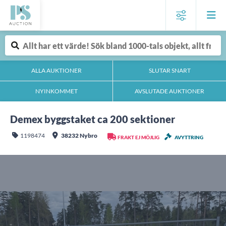
ALLA AUKTIONER
SLUTAR SNART
NYINKOMMET
AVSLUTADE AUKTIONER
Demex byggstaket ca 200 sektioner
1198474
38232 Nybro
FRAKT EJ MÖJLIG
AVYTTRING