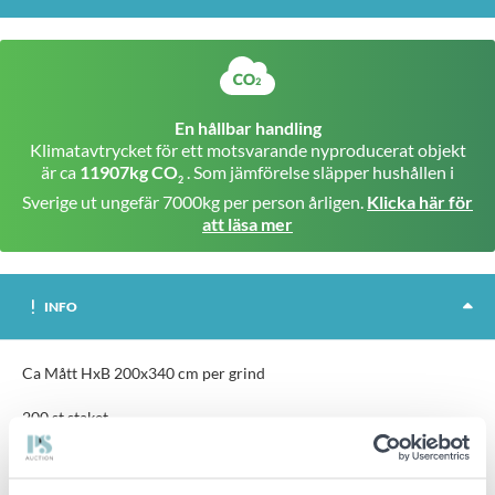
En hållbar handling
Klimatavtrycket för ett motsvarande nyproducerat objekt
är ca
11907kg CO
. Som jämförelse släpper hushållen i
2
Sverige ut ungefär 7000kg per person årligen.
Klicka här för
att läsa mer
INFO
Ca Mått HxB 200x340 cm per grind
200 st staket
100 st- fötter 19 kg tunga