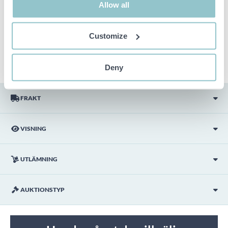
Allow all
Objektet är EJ TESTAT av auktionsfirman om inget annat sägs
i objektsbeskrivningen. Objektsbeskrivningen är framtagen
efter bästa möjliga förmåga men är ej bindande i detalj.
Customize
OBS! Eventuell pall och palltillbehör som syns på bilden
ingår ej i objektet om detta inte är angett i beskrivningen.
Deny
FRAKT
VISNING
UTLÄMNING
AUKTIONSTYP