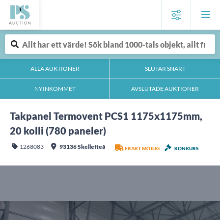
ALLA AUKTIONER
SLUTAR SNART
NYINKOMMET
AVSLUTADE AUKTIONER
Takpanel Termovent PCS1 1175x1175mm,
20 kolli (780 paneler)
1268083
93136 Skellefteå
FRAKT MÖJLIG
KONKURS