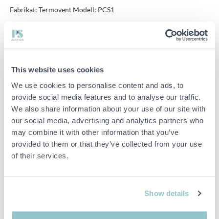
Fabrikat: Termovent Modell: PCS1
Artikelnummer: 2CRE002221
Mått: 1175x1175x45mm
20st kolli, 39 paneler/kolli.
This website uses cookies
We use cookies to personalise content and ads, to
Skador finns på pallarna som är gjorda av frigolit, se bilder.
provide social media features and to analyse our traffic.
prisoffert fraktförfrågan kan skickas till bjorn.sandberg@ps.se
We also share information about your use of our site with
our social media, advertising and analytics partners who
may combine it with other information that you’ve
Viktig info
provided to them or that they’ve collected from your use
of their services.
OBS! Detta är en tvångsförsäljning då objektet tillhör ett
konkursbo. I enlighet med våra allmänna villkor är det
därmed inte möjligt att reklamera detta köp.
Buden är bindande och serviceavgiften debiteras på alla
Show details
objekt. Eventuella avvikelser från likvärdiga begagnade varor
beskrivs under sektionen Anmärkningar i beskrivningen på
objektet och därmed ansvarar inte PS för avvikelsen.