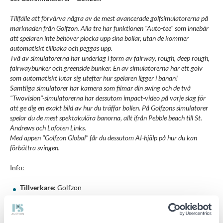
Tillfälle att förvärva några av de mest avancerade golfsimulatorerna på
marknaden från Golfzon. Alla tre har funktionen "Auto-tee" som innebär
att spelaren inte behöver plocka upp sina bollar, utan de kommer
automatiskt tillbaka och peggas upp.
Två av simulatorerna har underlag i form av fairway, rough, deep rough,
fairwaybunker och greenside bunker. En av simulatorerna har ett golv
som automatiskt lutar sig utefter hur spelaren ligger i banan!
Samtliga simulatorer har kamera som filmar din swing och de två
"Twovision"-simulatorerna har dessutom impact-video på varje slag för
att ge dig en exakt bild av hur du träffar bollen. På Golfzons simulatorer
spelar du de mest spektakulära banorna, allt ifrån Pebble beach till St.
Andrews och Lofoten Links.
Med appen "Golfzon Global" får du dessutom AI-hjälp på hur du kan
förbättra svingen.
Info:
Tillverkare:
Golfzon
Inköpt:
2024
Modeller: