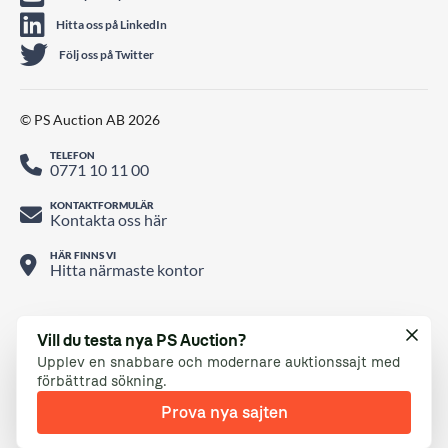
Hitta oss på LinkedIn
Följ oss på Twitter
© PS Auction AB 2026
TELEFON
0771 10 11 00
KONTAKTFORMULÄR
Kontakta oss här
HÄR FINNS VI
Hitta närmaste kontor
Vill du testa nya PS Auction?
Upplev en snabbare och modernare auktionssajt med
förbättrad sökning.
Prova nya sajten