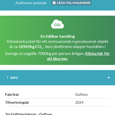
Auktionen avslutad
LÄGG TILL I KALENDER
En hållbar handling
Klimatavtrycket för ett motsvarande nyproducerat objekt
är ca
10969kg CO
. Som jämförelse släpper hushållen i
2
Sverige ut ungefär 7000kg per person årligen.
Klicka här för
att läsa mer
INFO
Fabrikat
Golfzon
Tillverkningsår
2024
3st Golfsimulatorer - Golfzon