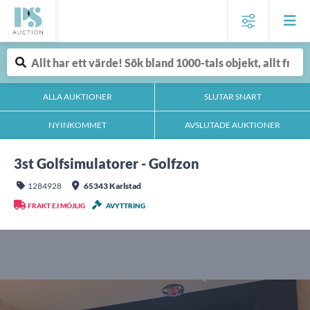
ALLA AUKTIONER
SLUTAR SNART
NYINKOMMET
AVSLUTADE AUKTIONER
3st Golfsimulatorer - Golfzon
1284928
65343 Karlstad
FRAKT EJ MÖJLIG
AVYTTRING