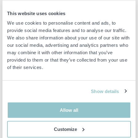
1. Twovision med moving swingplate 5 mat (endast
högerspelare)
This website uses cookies
2. Twovision dual handed 5 mat (Höger + vänster)
We use cookies to personalise content and ads, to
3. Vision Plus (Endast högerspelare)
provide social media features and to analyse our traffic.
Tillbehör:
Duk & Projektor medföljer
We also share information about your use of our site with
Kylskåp:
Kylskåp kollad till Neverclosed så man öppnar via
our social media, advertising and analytics partners who
BankId
may combine it with other information that you’ve
provided to them or that they’ve collected from your use
Övrigt:
of their services.
Installation görs utav tillverkaren som tar hit en tekniker från
Japan (detta ingår i köpet)
Bås behöver byggas utav köpande kund, konstruktionsritningar
Show details
mm medföljer i köpet.
Se bifogad broschyr för att läsa mer om simulatorerna
Allow all
Nypris: 132,950€/1,445,962kr
Frakt inom Sverige ingår
Customize
Objektet måste vara ute ur säljande kunds lokaler senast den