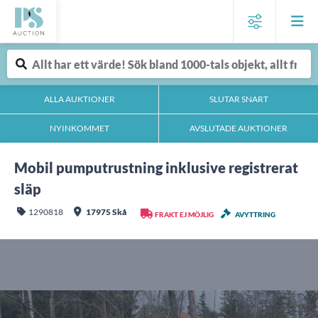
ALLA AUKTIONER
SLUTAR SNART
NYINKOMMET
AVSLUTADE AUKTIONER
Mobil pumputrustning inklusive registrerat
släp
1290818
17975 Skå
FRAKT EJ MÖJLIG
AVYTTRING