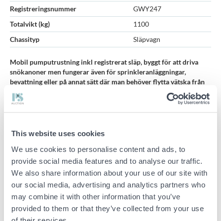
Registreringsnummer
GWY247
Totalvikt (kg)
1100
Chassityp
Släpvagn
Mobil pumputrustning inkl registrerat släp, byggt för att driva
snökanoner men fungerar även för sprinkleranläggningar,
bevattning eller på annat sätt där man behöver flytta vätska från
punkt A till B
Pump: KSB Movi 50/06 G2 plus pumphus (H: 208m Q:
40m3/h
This website uses cookies
Motor: ABB 37kW asynkron 400V/delta 64amp. 2950rpm
We use cookies to personalise content and ads, to
Frekvensomformare / frekvensriktare Vacon FLOW 45kW
provide social media features and to analyse our traffic.
87amp
We also share information about your use of our site with
Inkommande el matas med 64amp och det är CEE intag på
our social media, advertising and analytics partners who
utsidan av vagnen inkopplat och klart till styrskåp/pumpmotor
may combine it with other information that you’ve
Utöver detta så är det nytt rejält styrskåp installerat
provided to them or that they’ve collected from your use
Släpvagn Cargo 1100 skåp, täckt med jalusiöppning bak
of their services.