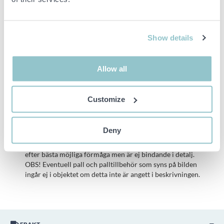
Nybesiktigat nov-24
Åretrunt däck (c-däck)
Show details
Allow all
Viktig info
Buden är bindande och serviceavgiften debiteras på alla
Customize
objekt. Eventuella avvikelser från likvärdiga begagnade varor
beskrivs under sektionen Anmärkningar i beskrivningen på
objektet och därmed ansvarar inte PS för avvikelsen.
Deny
Objektet är EJ TESTAT av auktionsfirman om inget annat sägs
i objektsbeskrivningen. Objektsbeskrivningen är framtagen
efter bästa möjliga förmåga men är ej bindande i detalj.
OBS! Eventuell pall och palltillbehör som syns på bilden
ingår ej i objektet om detta inte är angett i beskrivningen.