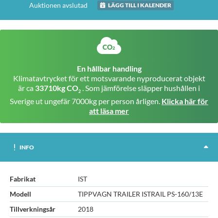
Auktionen avslutad
LÄGG TILL I KALENDER
En hållbar handling
Klimatavtrycket för ett motsvarande nyproducerat objekt
är ca
33710kg CO
. Som jämförelse släpper hushållen i
2
Sverige ut ungefär 7000kg per person årligen.
Klicka här för
att läsa mer
INFO
Fabrikat
IST
Modell
TIPPVAGN TRAILER ISTRAIL PS-160/13E
Tillverkningsår
2018