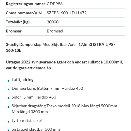
Registreringsnummer
CDP986
Chassinummer/VIN
SZFPS1600JLD11472
Totalvikt (kg)
30000
Bromsar
Bromsad
3-axlig Dumpersläp Med Skjutbar Axel 17,5m3 ISTRAIL PS-
160/13E
Uttagen 2022 av nuvarande ägare och endast rullat ca 10.000mil,
var tidigare ett demosläp
Luftfjädring
Dumperkorg: Botten 7 mm Hardox 450
Sidor: 5 mm Hardox 450
Skjutbar dragstång Trako modell 2018 Max längd 5000mm –
Min längd 3300 mm
Lyftbar sista axel
Sista axel skjutbar 500 mm