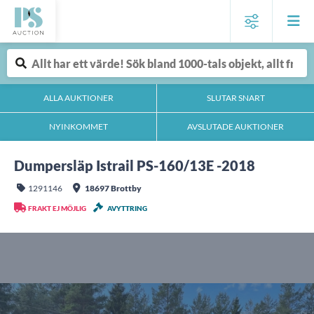
ALLA AUKTIONER
SLUTAR SNART
NYINKOMMET
AVSLUTADE AUKTIONER
Dumpersläp Istrail PS-160/13E -2018
1291146
18697 Brottby
FRAKT EJ MÖJLIG
AVYTTRING