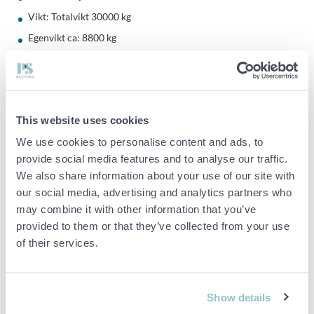
Vikt: Totalvikt 30000 kg
Egenvikt ca: 8800 kg
Lastvikt ca: 21200 kg
Mått: Utvändig längd ca 7000 mm + drag
Axelavstånd 4210 / 1320 mm
This website uses cookies
Utvändig bredd 2550 mm
We use cookies to personalise content and ads, to
Utvändig höjd 2450 mm
provide social media features and to analyse our traffic.
Invändig längd 6000mm
We also share information about your use of our site with
Invändig bredd 2390 mm
our social media, advertising and analytics partners who
Invändig höjd 1200 mm
may combine it with other information that you’ve
provided to them or that they’ve collected from your use
Volym: Ca 17,5m3
of their services.
Vibro, med natokontakt på draget
Spridarläm av aluminium, framhängd och avtagbar
Spridarlämkätting
Show details
Pneumatisk styrd automatläm 400 mm hög Slitplatta av 6 mm