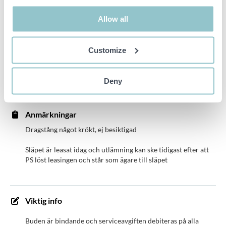
Hardox 450
Nummi frontmonterad 1-vägs tippcylinder Tema
Allow all
snabbkoppling 7500 hane lagt fram på drag
Helsvetsad konstruktion av ST 52,3 18 tons svängkrans
Customize
monterad på dolly
EBS bromsanläggning typ Wabco
Deny
Duomatic och EBS kontakt lagt fram på drag
Anmärkningar
Dragstång något krökt, ej besiktigad
Släpet är leasat idag och utlämning kan ske tidigast efter att
PS löst leasingen och står som ägare till släpet
Viktig info
Buden är bindande och serviceavgiften debiteras på alla