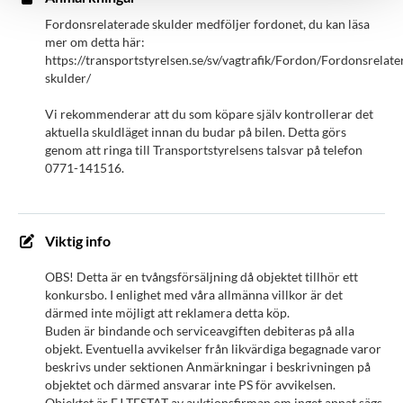
Fordonsrelaterade skulder medföljer fordonet, du kan läsa
mer om detta här:
https://transportstyrelsen.se/sv/vagtrafik/Fordon/Fordonsrelate
skulder/
Vi rekommenderar att du som köpare själv kontrollerar det
aktuella skuldläget innan du budar på bilen. Detta görs
genom att ringa till Transportstyrelsens talsvar på telefon
0771-141516.
Viktig info
OBS! Detta är en tvångsförsäljning då objektet tillhör ett
konkursbo. I enlighet med våra allmänna villkor är det
därmed inte möjligt att reklamera detta köp.
Buden är bindande och serviceavgiften debiteras på alla
objekt. Eventuella avvikelser från likvärdiga begagnade varor
beskrivs under sektionen Anmärkningar i beskrivningen på
objektet och därmed ansvarar inte PS för avvikelsen.
Objektet är EJ TESTAT av auktionsfirman om inget annat sägs