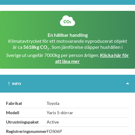
En hållbar handling
Klimatavtrycket för ett motsvarande nyproducerat objekt
är ca
5618kg CO
. Som jämförelse släpper hushållen i
2
Sverige ut ungefär 7000kg per person årligen.
Klicka här för
att läsa mer
INFO
Fabrikat
Toyota
Modell
Yaris 5-dörrar
Utrustningspaket
Active
Registreringsnummer
FDS06P