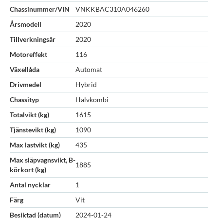
Chassinummer/VIN
VNKKBAC310A046260
Årsmodell
2020
Tillverkningsår
2020
Motoreffekt
116
Växellåda
Automat
Drivmedel
Hybrid
Chassityp
Halvkombi
Totalvikt (kg)
1615
Tjänstevikt (kg)
1090
Max lastvikt (kg)
435
Max släpvagnsvikt, B-
1885
körkort (kg)
Antal nycklar
1
Färg
Vit
Besiktad (datum)
2024-01-24