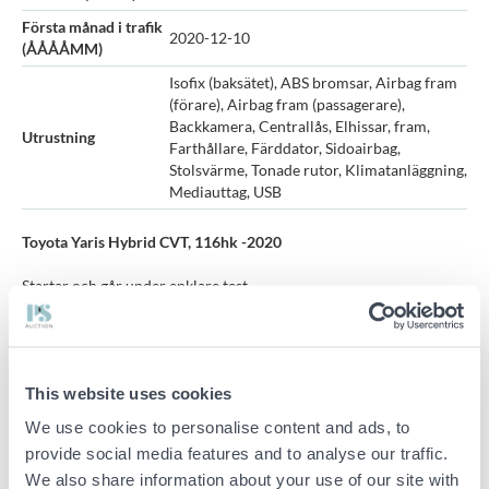
Första månad i trafik
2020-12-10
(ÅÅÅÅMM)
Isofix (baksätet), ABS bromsar, Airbag fram
(förare), Airbag fram (passagerare),
Backkamera, Centrallås, Elhissar, fram,
Utrustning
Farthållare, Färddator, Sidoairbag,
Stolsvärme, Tonade rutor, Klimatanläggning,
Mediauttag, USB
Toyota Yaris Hybrid CVT, 116hk -2020
Startar och går under enklare test
Mätarställning enligt mätare: 97737 km
Däckskick enligt bilder
This website uses cookies
Servicehistorik saknas
We use cookies to personalise content and ads, to
Parkeringsskador, repor/skav runtom förekommer
provide social media features and to analyse our traffic.
Förekomst av mögel på klädseln.
We also share information about your use of our site with