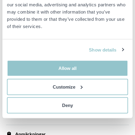
Fram och bakskärm sitter inte på helt ordentligt.
our social media, advertising and analytics partners who
Indikation på service/oljebyte, missljud från motorhus vid
may combine it with other information that you’ve
uppstart.
provided to them or that they’ve collected from your use
of their services.
Mått och vikt:
Show details
Längd
: 3940 mm
Bredd
: 1745 mm
Allow all
Höjd
: 1500 mm
Tjänstevikt:
1199 kg
Customize
Övrigt:
Om bilen säljs utanför Sverige/export så kommer
Deny
registreringsskyltarna att plockas bort. Fordonet levereras
avställt och utan försäkring för att transporteras på väg
Anmärkningar