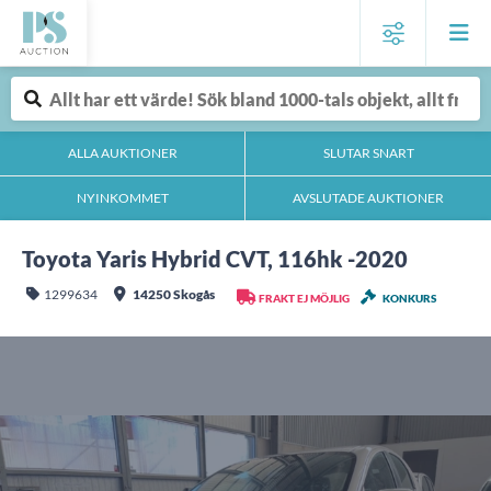
ALLA AUKTIONER
SLUTAR SNART
NYINKOMMET
AVSLUTADE AUKTIONER
Toyota Yaris Hybrid CVT, 116hk -2020
1299634
14250 Skogås
FRAKT EJ MÖJLIG
KONKURS