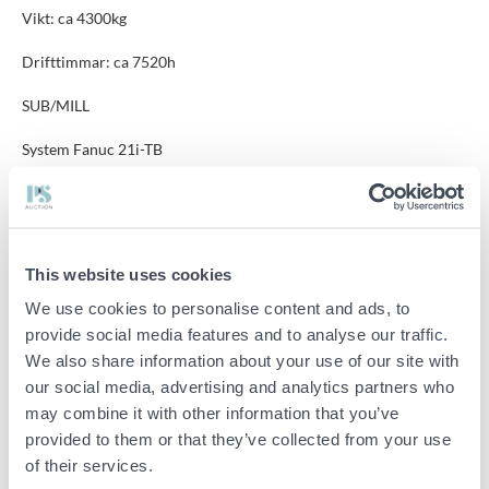
Vikt: ca 4300kg
Drifttimmar: ca 7520h
SUB/MILL
System Fanuc 21i-TB
Mått
Höjd ca: 1950mm
This website uses cookies
Längd ca: 3100mm
We use cookies to personalise content and ads, to
Djup ca: 1640mm
provide social media features and to analyse our traffic.
We also share information about your use of our site with
Stångmagasin Lemca VIP105CNC
our social media, advertising and analytics partners who
Mått
may combine it with other information that you’ve
provided to them or that they’ve collected from your use
Längd ca: 2100mm
of their services.