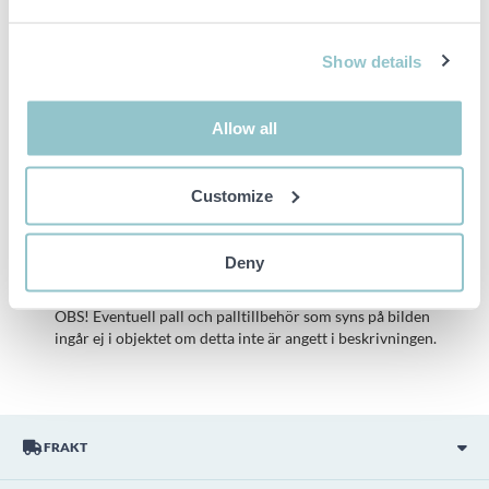
Höjd ca: 1300mm
Djup ca: 600mm
Show details
Viktig info
Allow all
Buden är bindande och serviceavgiften debiteras på alla
objekt. Eventuella avvikelser från likvärdiga begagnade varor
Customize
beskrivs under sektionen Anmärkningar i beskrivningen på
objektet och därmed ansvarar inte PS för avvikelsen.
Objektet är EJ TESTAT av auktionsfirman om inget annat sägs
Deny
i objektsbeskrivningen. Objektsbeskrivningen är framtagen
efter bästa möjliga förmåga men är ej bindande i detalj.
OBS! Eventuell pall och palltillbehör som syns på bilden
ingår ej i objektet om detta inte är angett i beskrivningen.
FRAKT