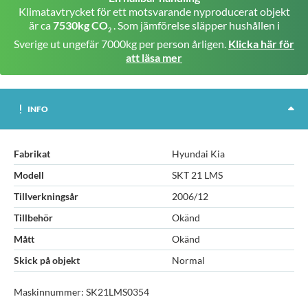
Klimatavtrycket för ett motsvarande nyproducerat objekt
är ca
7530kg CO
. Som jämförelse släpper hushållen i
2
Sverige ut ungefär 7000kg per person årligen.
Klicka här för
att läsa mer
INFO
Fabrikat
Hyundai Kia
Modell
SKT 21 LMS
Tillverkningsår
2006/12
Tillbehör
Okänd
Mått
Okänd
Skick på objekt
Normal
Maskinnummer: SK21LMS0354