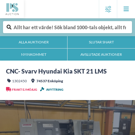
ALLA AUKTIONER
SLUTAR SNART
NYINKOMMET
AVSLUTADE AUKTIONER
CNC- Svarv Hyundai Kia SKT 21 LMS
1302450
74537 Enköping
FRAKT EJ MÖJLIG
AVYTTRING