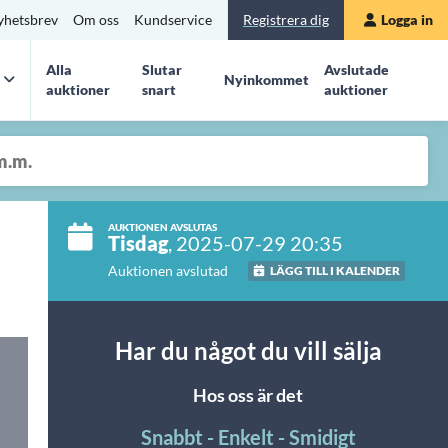
yhetsbrev
Om oss
Kundservice
Registrera dig
Logga in
Alla
Slutar
Avslutade
Nyinkommet
auktioner
snart
auktioner
AUKTIONEN AVSLUTAS
Tisdag
, 2025-07-29 20:35
Auktionen avslutad
LÄGG TILL I KALENDER
Har du något du vill sälja
Hos oss är det
Snabbt - Enkelt - Smidigt