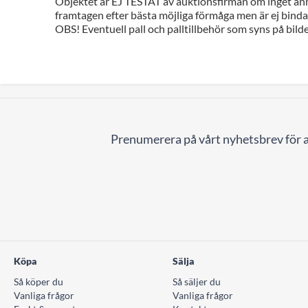
Objektet är EJ TESTAT av auktionsfirman om inget ann
framtagen efter bästa möjliga förmåga men är ej bindan
OBS! Eventuell pall och palltillbehör som syns på bilde
Prenumerera på vårt nyhetsbrev för a
Köpa
Sälja
Så köper du
Så säljer du
Vanliga frågor
Vanliga frågor