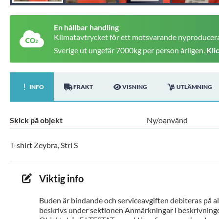
En hållbar handling
Klimatavtrycket för ett motsvarande nyproducera
Sverige ut ungefär 7000kg per person årligen.
Kli
INFO
FRAKT
VISNING
UTLÄMNING
Skick på objekt
Ny/oanvänd
T-shirt Zeybra, Strl S
Viktig info
Buden är bindande och serviceavgiften debiteras på all
beskrivs under sektionen Anmärkningar i beskrivninge