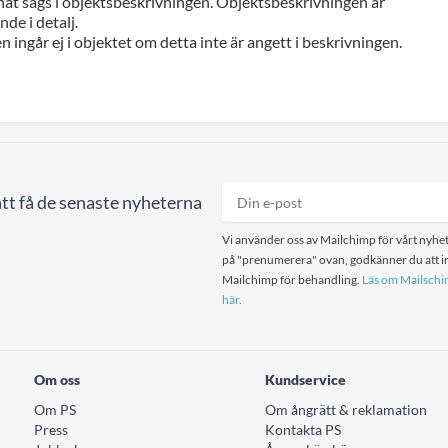
at sägs i objektsbeskrivningen. Objektsbeskrivningen är
de i detalj.
n ingår ej i objektet om detta inte är angett i beskrivningen.
tt få de senaste nyheterna
Vi använder oss av Mailchimp för vårt nyhet
på "prenumerera" ovan, godkänner du att in
Mailchimp för behandling.
Läs om Mailschim
här.
Om oss
Kundservice
Om PS
Om ångrätt & reklamation
Press
Kontakta PS