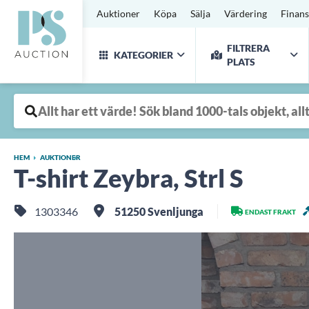
Auktioner
Köpa
Sälja
Värdering
Finans
FILTRERA
KATEGORIER
PLATS
HEM
AUKTIONER
T-shirt Zeybra, Strl S
1303346
51250 Svenljunga
ENDAST FRAKT