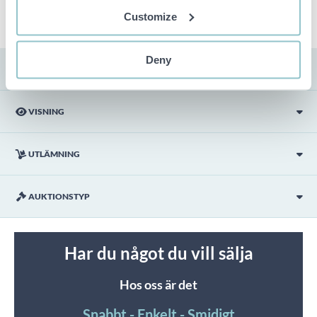
Customize
Deny
FRAKT
VISNING
UTLÄMNING
AUKTIONSTYP
Har du något du vill sälja
Hos oss är det
Snabbt - Enkelt - Smidigt