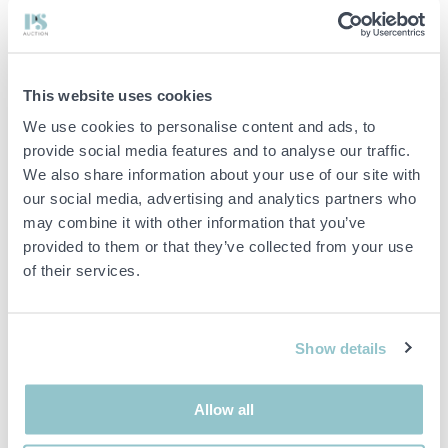
Totalt 8000mm.
Döljer elegant alla kablar från din skärm. Kapas enkelt till lämplig
längd och kan målas eller tapetseras över. Varje paket innehåller
också vinklar av olika slag och kan lätt byggas till med flera skenor.
Kartongen innehåller även borrmall för enkel montering.
This website uses cookies
Färg: Aluminium/Grå
Rymmer antal kablar: tex 3 st scart & 1 nätkabel.
We use cookies to personalise content and ads, to
Bredd: 61mm
provide social media features and to analyse our traffic.
Total längd: 1050mm.
We also share information about your use of our site with
Djup: 18mm.
our social media, advertising and analytics partners who
may combine it with other information that you’ve
Viktig info
provided to them or that they’ve collected from your use
of their services.
Buden är bindande och serviceavgiften debiteras på alla
objekt. Eventuella avvikelser från likvärdiga begagnade varor
beskrivs under sektionen Anmärkningar i beskrivningen på
objektet och därmed ansvarar inte PS för avvikelsen.
Show details
Objektet är EJ TESTAT av auktionsfirman om inget annat sägs
i objektsbeskrivningen. Objektsbeskrivningen är framtagen
efter bästa möjliga förmåga men är ej bindande i detalj.
Allow all
OBS! Eventuell pall och palltillbehör som syns på bilden
ingår ej i objektet om detta inte är angett i beskrivningen.