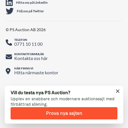
Hitta oss på LinkedIn
Följ oss på Twitter
© PS Auction AB 2026
TELEFON
0771 10 11 00
KONTAKTFORMULÄR
Kontakta oss här
HÄR FINNS VI
Hitta närmaste kontor
Vill du testa nya PS Auction?
Upplev en snabbare och modernare auktionssajt med
förbättrad sökning.
Prova nya sajten