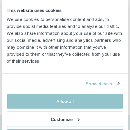
VESA 600x400 max.
VESA 200x100 min.
This website uses cookies
Manual
We use cookies to personalise content and ads, to
provide social media features and to analyse our traffic.
We also share information about your use of our site with
Viktig info
our social media, advertising and analytics partners who
may combine it with other information that you’ve
Buden är bindande och serviceavgiften debiteras på alla
objekt. Eventuella avvikelser från likvärdiga begagnade varor
provided to them or that they’ve collected from your use
beskrivs under sektionen Anmärkningar i beskrivningen på
of their services.
objektet och därmed ansvarar inte PS för avvikelsen.
Objektet är EJ TESTAT av auktionsfirman om inget annat sägs
i objektsbeskrivningen. Objektsbeskrivningen är framtagen
efter bästa möjliga förmåga men är ej bindande i detalj.
Show details
OBS! Eventuell pall och palltillbehör som syns på bilden
ingår ej i objektet om detta inte är angett i beskrivningen.
Allow all
Customize
FRAKT