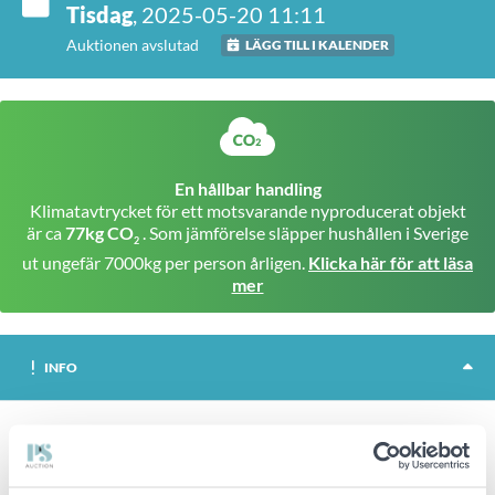
Tisdag
, 2025-05-20 11:11
Auktionen avslutad
LÄGG TILL I KALENDER
En hållbar handling
Klimatavtrycket för ett motsvarande nyproducerat objekt
är ca
77kg CO
. Som jämförelse släpper hushållen i Sverige
2
ut ungefär 7000kg per person årligen.
Klicka här för att läsa
mer
INFO
Stativ SMS flatscreen FH M1450.
Höjd: ca 161 cm.