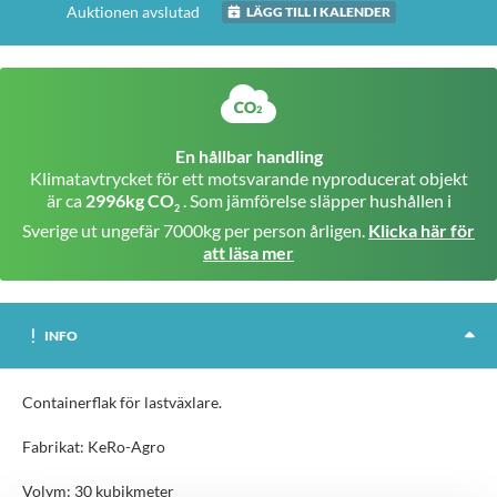
Auktionen avslutad
LÄGG TILL I KALENDER
En hållbar handling
Klimatavtrycket för ett motsvarande nyproducerat objekt
är ca
2996kg CO
. Som jämförelse släpper hushållen i
2
Sverige ut ungefär 7000kg per person årligen.
Klicka här för
att läsa mer
INFO
Containerflak för lastväxlare.
Fabrikat: KeRo-Agro
Volym: 30 kubikmeter