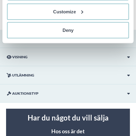
OBS! Eventuell pall och palltillbehör som syns på bilden
ingår ej i objektet om detta inte är angett i beskrivningen.
Customize
Deny
FRAKT
VISNING
UTLÄMNING
AUKTIONSTYP
Har du något du vill sälja
Hos oss är det