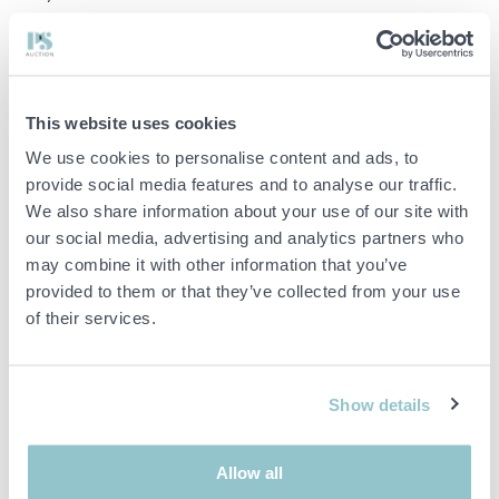
Ser ut att vara i gott skick, se bilder.
This website uses cookies
We use cookies to personalise content and ads, to
provide social media features and to analyse our traffic.
We also share information about your use of our site with
OBS! Utlämning av detta objekt sker onsdag 18/6, samma vecka
our social media, advertising and analytics partners who
som auktionen avslutas. Se info under Utlämning.
may combine it with other information that you’ve
provided to them or that they’ve collected from your use
Viktig info
of their services.
Buden är bindande och serviceavgiften debiteras på alla
objekt. Eventuella avvikelser från likvärdiga begagnade varor
beskrivs under sektionen Anmärkningar i beskrivningen på
Show details
objektet och därmed ansvarar inte PS för avvikelsen.
Objektet är EJ TESTAT av auktionsfirman om inget annat sägs
i objektsbeskrivningen. Objektsbeskrivningen är framtagen
Allow all
efter bästa möjliga förmåga men är ej bindande i detalj.