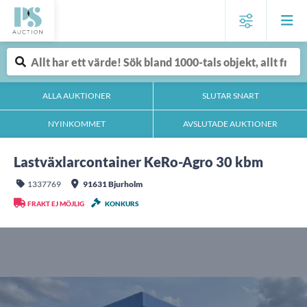
ALLA AUKTIONER
SLUTAR SNART
NYINKOMMET
AVSLUTADE AUKTIONER
Lastväxlarcontainer KeRo-Agro 30 kbm
1337769
91631 Bjurholm
FRAKT EJ MÖJLIG
KONKURS