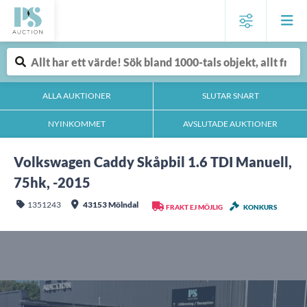
ALLA AUKTIONER
SLUTAR SNART
NYINKOMMET
AVSLUTADE AUKTIONER
Volkswagen Caddy Skåpbil 1.6 TDI Manuell,
75hk, -2015
1351243
43153 Mölndal
FRAKT EJ MÖJLIG
KONKURS