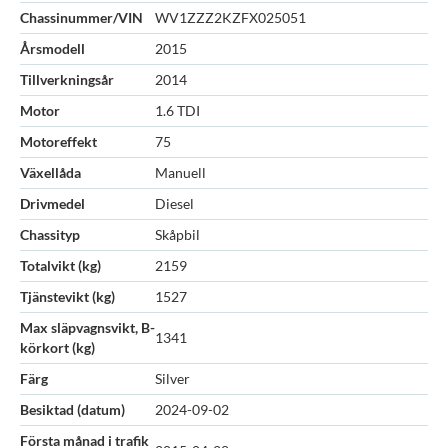
Chassinummer/VIN
WV1ZZZ2KZFX025051
Årsmodell
2015
Tillverkningsår
2014
Motor
1.6 TDI
Motoreffekt
75
Växellåda
Manuell
Drivmedel
Diesel
Chassityp
Skåpbil
Totalvikt (kg)
2159
Tjänstevikt (kg)
1527
Max släpvagnsvikt, B-
1341
körkort (kg)
Färg
Silver
Besiktad (datum)
2024-09-02
Första månad i trafik