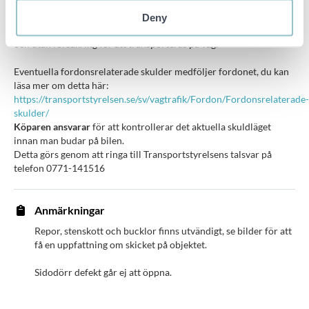
Om fordonet säljs utanför Sverige/export så kommer
Deny
registreringsskyltarna att plockas bort. Fordonet levereras avställt
och utan försäkring för att transporteras på väg.
Eventuella fordonsrelaterade skulder medföljer fordonet, du kan
läsa mer om detta här:
https://transportstyrelsen.se/sv/vagtrafik/Fordon/Fordonsrelaterade-
skulder/
Köparen ansvarar
för att kontrollerar det aktuella skuldläget
innan man budar på bilen.
Detta görs genom att ringa till Transportstyrelsens talsvar på
telefon 0771-141516
Anmärkningar
Repor, stenskott och bucklor finns utvändigt, se bilder för att
få en uppfattning om skicket på objektet.
Sidodörr defekt går ej att öppna.