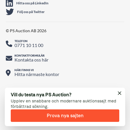
Hitta oss på LinkedIn
Följ oss på Twitter
© PS Auction AB 2026
TELEFON
0771 10 11 00
KONTAKTFORMULÄR
Kontakta oss här
HÄR FINNS VI
Hitta närmaste kontor
Vill du testa nya PS Auction?
Upplev en snabbare och modernare auktionssajt med
förbättrad sökning.
Prova nya sajten