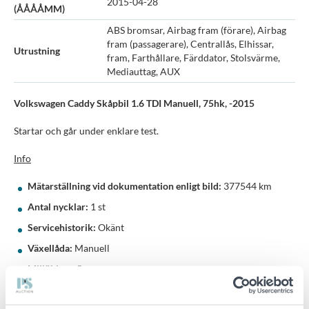
2015-04-28
(ÅÅÅÅMM)
ABS bromsar, Airbag fram (förare), Airbag
fram (passagerare), Centrallås, Elhissar,
Utrustning
fram, Farthållare, Färddator, Stolsvärme,
Mediauttag, AUX
Volkswagen Caddy Skåpbil 1.6 TDI Manuell, 75hk, -2015
Startar och går under enklare test.
Info
Mätarställning vid dokumentation enligt bild:
377544 km
Antal nycklar:
1 st
Servicehistorik:
Okänt
Växellåda:
Manuell
Miljöklass:
5
Drivmedel:
Diesel