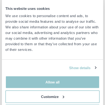
Repor, stenskott och bucklor finns utvändigt, se bilder för att få
en uppfattning om skicket på objektet.
This website uses cookies
Utrustning:
We use cookies to personalise content and ads, to
provide social media features and to analyse our traffic.
Servicebok
We also share information about your use of our site with
Mediauttag
our social media, advertising and analytics partners who
Farthållare
may combine it with other information that you’ve
provided to them or that they’ve collected from your use
Mått och vikt – information hämtat från Transportstyrelsen:
of their services.
Längd:
4406 mm
Bredd:
1794 mm
Show details
Höjd:
1823 mm
Tjänstevikt:
1527 kg
Allow all
Tillåten lastvikt:
632 kg
Lastutrymme längd:
1890 mm
Customize
Övrigt