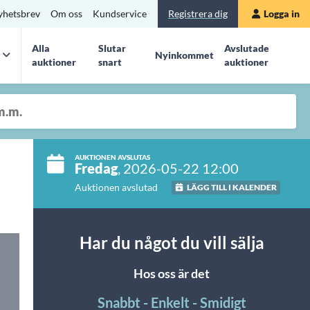
yhetsbrev
Om oss
Kundservice
Registrera dig
Logga in
Alla
Slutar
Avslutade
Nyinkommet
auktioner
snart
auktioner
AUKTIONEN AVSLUTAS
Fredag
, 2026-05-22 12:00
Auktionen avslutad
LÄGG TILL I KALENDER
Har du något du vill sälja
Hos oss är det
Snabbt - Enkelt - Smidigt