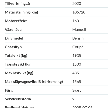
Tillverkningsår
2020
Mätarställning (km)
106728
Motoreffekt
163
Växellåda
Manuell
Drivmedel
Bensin
Chassityp
Coupé
Totalvikt (kg)
1935
Tjänstevikt (kg)
1500
Max lastvikt (kg)
435
Max släpvagnsvikt, B-körkort (kg)
1565
Färg
Svart
Servicehistorik
x
Besiktad (datum)
2025-07-03