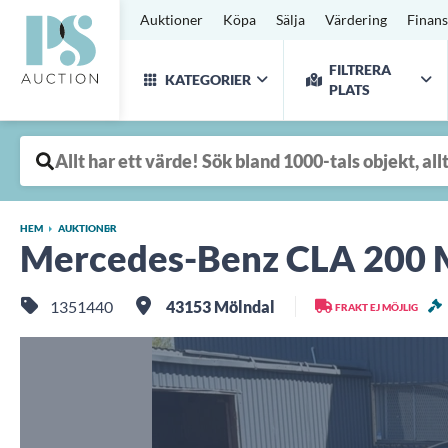
Auktioner
Köpa
Sälja
Värdering
Finans
FILTRERA
KATEGORIER
PLATS
HEM
AUKTIONER
Mercedes-Benz CLA 200 M
1351440
43153 Mölndal
FRAKT EJ MÖJLIG