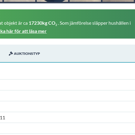
t objekt är ca
17230kg CO
. Som jämförelse släpper hushållen i
2
cka här för att läsa mer
AUKTIONSTYP
11