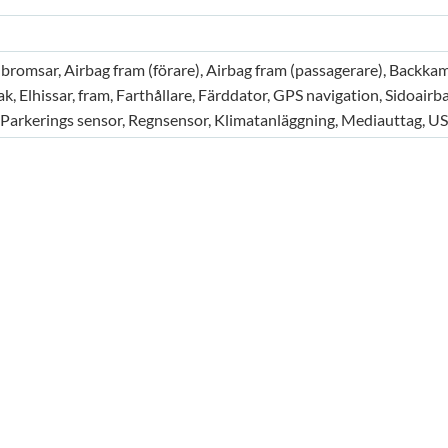
S bromsar, Airbag fram (förare), Airbag fram (passagerare), Backka
bak, Elhissar, fram, Farthållare, Färddator, GPS navigation, Sidoairb
 Parkerings sensor, Regnsensor, Klimatanläggning, Mediauttag, U