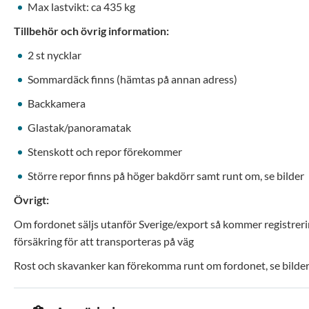
Max lastvikt: ca 435 kg
Tillbehör och övrig information:
2 st nycklar
Sommardäck finns (hämtas på annan adress)
Backkamera
Glastak/panoramatak
Stenskott och repor förekommer
Större repor finns på höger bakdörr samt runt om, se bilder
Övrigt:
Om fordonet säljs utanför Sverige/export så kommer registrerin
försäkring för att transporteras på väg
Rost och skavanker kan förekomma runt om fordonet, se bilder 