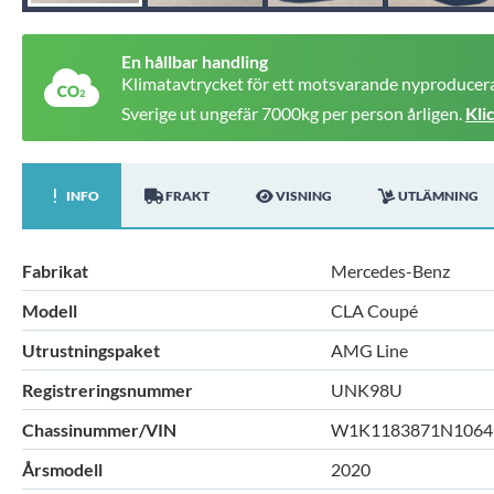
En hållbar handling
Klimatavtrycket för ett motsvarande nyproducera
Sverige ut ungefär 7000kg per person årligen.
Kli
INFO
FRAKT
VISNING
UTLÄMNING
Fabrikat
Mercedes-Benz
Modell
CLA Coupé
Utrustningspaket
AMG Line
Registreringsnummer
UNK98U
Chassinummer/VIN
W1K1183871N1064
Årsmodell
2020