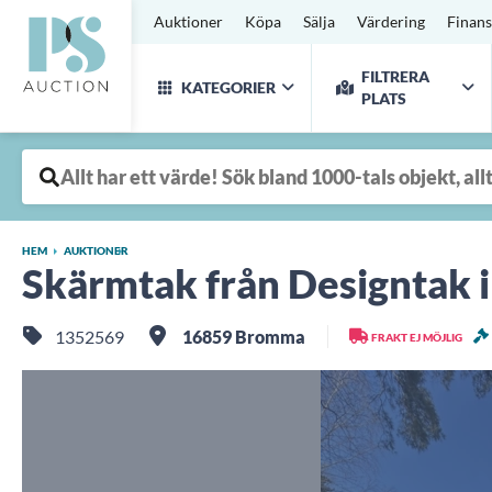
Auktioner
Köpa
Sälja
Värdering
Finans
FILTRERA
KATEGORIER
PLATS
HEM
AUKTIONER
Skärmtak från Designtak i
1352569
16859 Bromma
FRAKT EJ MÖJLIG