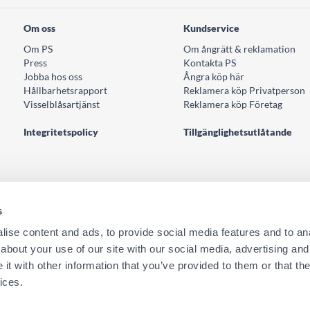
Om oss
Kundservice
Om PS
Om ångrätt & reklamation
Press
Kontakta PS
Jobba hos oss
Ångra köp här
Hållbarhetsrapport
Reklamera köp Privatperson
Visselblåsartjänst
Reklamera köp Företag
Integritetspolicy
Tillgänglighetsutlåtande
s
ise content and ads, to provide social media features and to anal
about your use of our site with our social media, advertising and
TFORMULÄR
ta oss här
t with other information that you’ve provided to them or that the
ices.