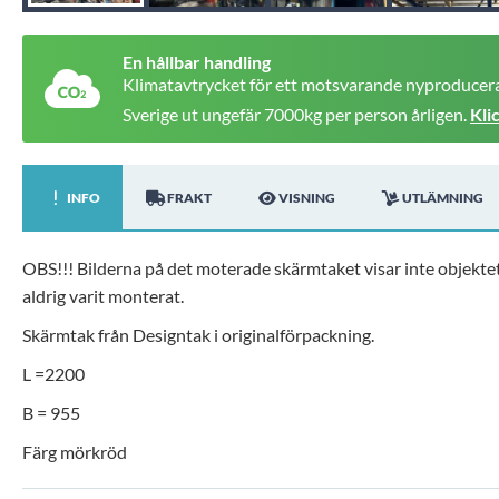
En hållbar handling
Klimatavtrycket för ett motsvarande nyproducera
Sverige ut ungefär 7000kg per person årligen.
Kli
INFO
FRAKT
VISNING
UTLÄMNING
OBS!!! Bilderna på det moterade skärmtaket visar inte objektet,
aldrig varit monterat.
Skärmtak från Designtak i originalförpackning.
L =2200
B = 955
Färg mörkröd