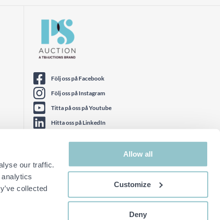
Följ oss på Facebook
Följ oss på Instagram
Titta på oss på Youtube
Hitta oss på LinkedIn
Följ oss på Twitter
Allow all
yse our traffic.
 analytics
Customize
y’ve collected
Deny
Prova nya sajten