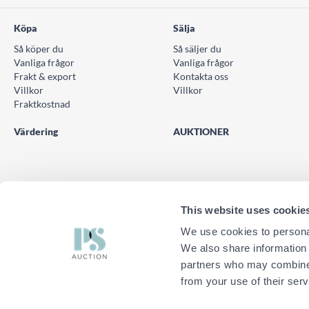
Köpa
Sälja
Så köper du
Så säljer du
Vanliga frågor
Vanliga frågor
Frakt & export
Kontakta oss
Villkor
Villkor
Fraktkostnad
Värdering
AUKTIONER
This website uses cookie
We use cookies to personal
We also share information 
TELEFON
KONTAK
© PS Auction AB 2026
0771 10 11 00
Kontak
partners who may combine i
from your use of their serv
HÄR FINNS VI
Vill du testa nya PS Auction?
Hitta närmaste kontor