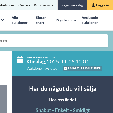
yhetsbrev
Om oss
Kundservice
Registrera dig
Logga in
Alla
Slutar
Avslutade
Nyinkommet
auktioner
snart
auktioner
AUKTIONEN AVSLUTAS
Onsdag
, 2025-11-05 10:01
Auktionen avslutad
LÄGG TILL I KALENDER
Har du något du vill sälja
Hos oss är det
Snabbt - Enkelt - Smidigt