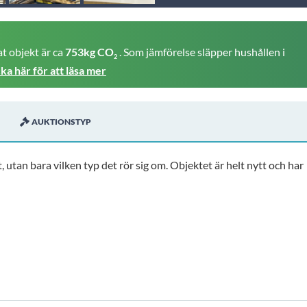
t objekt är ca
753kg CO
. Som jämförelse släpper hushållen i
2
cka här för att läsa mer
AUKTIONSTYP
 utan bara vilken typ det rör sig om. Objektet är helt nytt och har