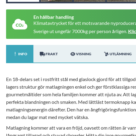
En hållbar handling
Klimatavtrycket för ett motsvarande nyproducera
Sverige ut ungefär 7000kg per person årligen.
Kli
INFO
FRAKT
VISNING
UTLÄMNING
En 18-delars set i rostfritt stål med glaslock gjord för att til
lagers struktur gör matlagningen enkel och ger förstklassiga res
gourmetmåltider som hela familjen kommer att njuta av. Att la
perfekta blandningen och smaken. Med lättläst termoknapp ka
matlagningsenergin därefter. Den har en ångfrigöringsfunktio
medan du lagar mat med mycket vätska.
Matlagning kommer att vara en fröjd, oavsett om rätten är var
långsamt tillagad och stuvad chowder. Hitta din inre gourmetko