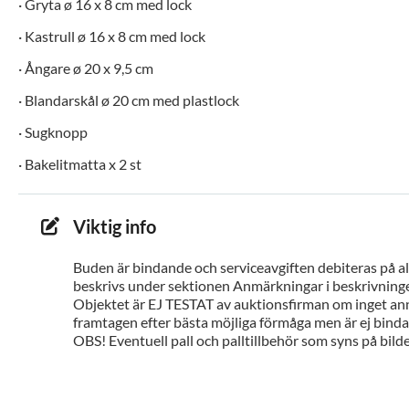
· Gryta ø 16 x 8 cm med lock
· Kastrull ø 16 x 8 cm med lock
· Ångare ø 20 x 9,5 cm
· Blandarskål ø 20 cm med plastlock
· Sugknopp
· Bakelitmatta x 2 st
Viktig info
Buden är bindande och serviceavgiften debiteras på all
beskrivs under sektionen Anmärkningar i beskrivninge
Objektet är EJ TESTAT av auktionsfirman om inget ann
framtagen efter bästa möjliga förmåga men är ej bindan
OBS! Eventuell pall och palltillbehör som syns på bilde