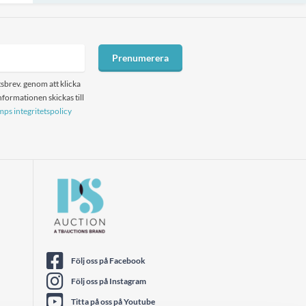
Prenumerera
sbrev. genom att klicka
formationen skickas till
ps integritetspolicy
Följ oss på Facebook
Följ oss på Instagram
Titta på oss på Youtube