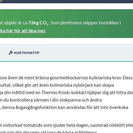
t objekt är ca
72kg CO
. Som jämförelse släpper hushållen i
2
cka här för att läsa mer
AUKTIONSTYP
lgodose även de mest kräsna gourmetkockarnas kulinariska krav. Dess
ultat, vilket gör att även kulinariska nybörjare kan skapa
ga din måltid med en Thermo Knob-kokkärl hjälper dig att hitta de
n du kontrollera värmen i din stekpanna och ändra
n, denna ångavgångsfunktion kan användas för att inte överkoka
m soltorkad tomatsås som sjuder hela dagen, sauterad nötkött elle
ck och gör dig redo att laga de bästa måltiderna.