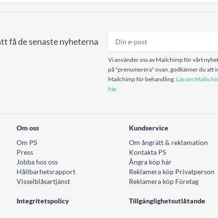
tt få de senaste nyheterna
Vi använder oss av Mailchimp för vårt nyhet
på "prenumerera" ovan, godkänner du att in
Mailchimp för behandling.
Läs om Mailschim
här.
Om oss
Kundservice
Om PS
Om ångrätt & reklamation
Press
Kontakta PS
Jobba hos oss
Ångra köp här
Hållbarhetsrapport
Reklamera köp Privatperson
Visselblåsartjänst
Reklamera köp Företag
Integritetspolicy
Tillgänglighetsutlåtande