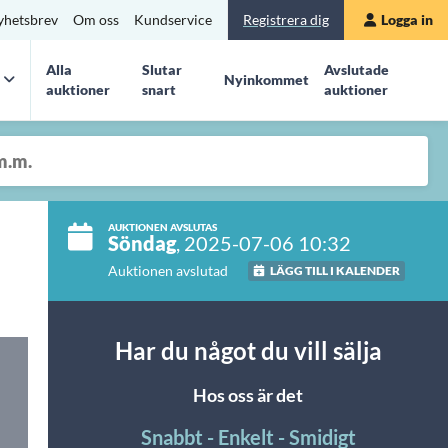
yhetsbrev
Om oss
Kundservice
Registrera dig
Logga in
Alla
Slutar
Avslutade
Nyinkommet
auktioner
snart
auktioner
AUKTIONEN AVSLUTAS
Söndag
, 2025-07-06 10:32
Auktionen avslutad
LÄGG TILL I KALENDER
Har du något du vill sälja
Hos oss är det
Snabbt - Enkelt - Smidigt