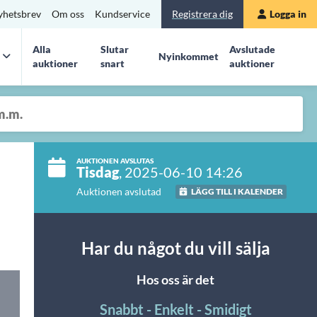
yhetsbrev
Om oss
Kundservice
Registrera dig
Logga in
Alla
Slutar
Avslutade
Nyinkommet
auktioner
snart
auktioner
AUKTIONEN AVSLUTAS
Tisdag
, 2025-06-10 14:26
Auktionen avslutad
LÄGG TILL I KALENDER
Har du något du vill sälja
Hos oss är det
Snabbt - Enkelt - Smidigt