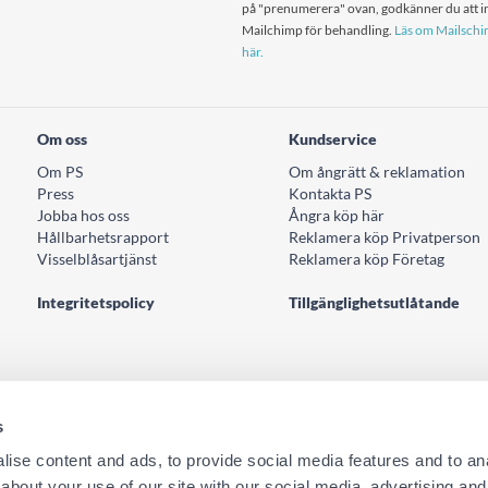
på "prenumerera" ovan, godkänner du att in
Mailchimp för behandling.
Läs om Mailschim
här.
Om oss
Kundservice
Om PS
Om ångrätt & reklamation
Press
Kontakta PS
Jobba hos oss
Ångra köp här
Hållbarhetsrapport
Reklamera köp Privatperson
Visselblåsartjänst
Reklamera köp Företag
Integritetspolicy
Tillgänglighetsutlåtande
s
ise content and ads, to provide social media features and to anal
about your use of our site with our social media, advertising and