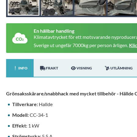
En hållbar handling
Klimatavtrycket för ett motsvarande nyproducera
Sverige ut ungefär 7000kg per person årligen.
Kli
INFO
FRAKT
VISNING
UTLÄMNING
Grönsaksskärare/snabbhack med mycket tillbehör - Hällde 
Tillverkare:
Hallde
Modell:
CC-34-1
Effekt:
1 kW
Strömstyrka:
5,5 A