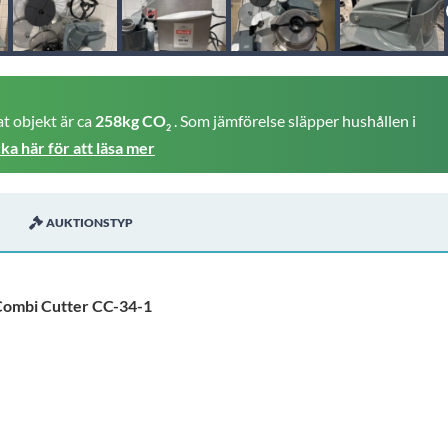
t objekt är ca
258kg CO
. Som jämförelse släpper hushållen i
2
cka här för att läsa mer
AUKTIONSTYP
Combi Cutter CC-34-1