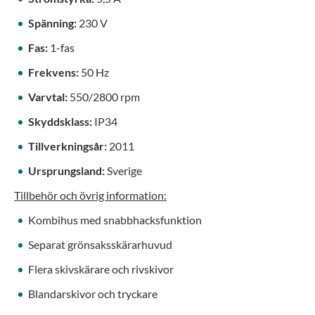
Spänning:
230 V
Fas:
1-fas
Frekvens:
50 Hz
Varvtal:
550/2800 rpm
Skyddsklass:
IP34
Tillverkningsår:
2011
Ursprungsland:
Sverige
Tillbehör och övrig information:
Kombihus med snabbhacksfunktion
Separat grönsaksskärarhuvud
Flera skivskärare och rivskivor
Blandarskivor och tryckare