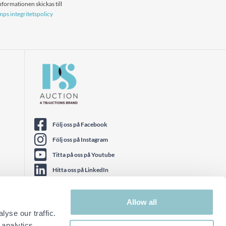
formationen skickas till
ps integritetspolicy
Följ oss på Facebook
Följ oss på Instagram
Titta på oss på Youtube
Hitta oss på LinkedIn
Följ oss på Twitter
Allow all
yse our traffic.
 analytics