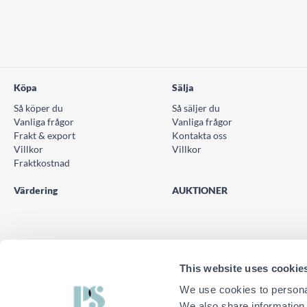
Köpa
Sälja
Så köper du
Så säljer du
Vanliga frågor
Vanliga frågor
Frakt & export
Kontakta oss
Villkor
Villkor
Fraktkostnad
Värdering
AUKTIONER
This website uses cookie
We use cookies to personal
We also share information 