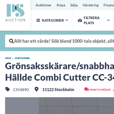
Auktioner
Köpa
Sälja
Värdering
Finans
FILTRERA
KATEGORIER
PLATS
HEM
AUKTIONER
Grönsaksskärare/snabbhac
Hällde Combi Cutter CC-3
1354890
11122 Stockholm
FRAKT EJ MÖJLIG