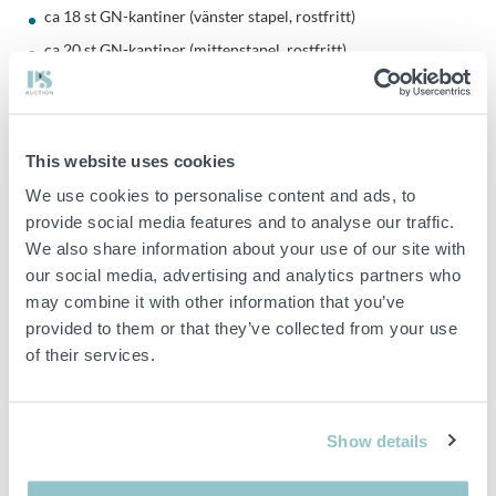
ca 18 st GN-kantiner (vänster stapel, rostfritt)
ca 20 st GN-kantiner (mittenstapel, rostfritt)
ca 29 st GN-kantiner (höger stapel, rostfritt)
ca 13 st plastkantiner
ca 9 st mindre kantiner
This website uses cookies
5 st medelstora kantiner
We use cookies to personalise content and ads, to
provide social media features and to analyse our traffic.
Med mera, se bilder för att få en uppfattning om modeller av
We also share information about your use of our site with
innehållet
our social media, advertising and analytics partners who
may combine it with other information that you’ve
Viktig info
provided to them or that they’ve collected from your use
of their services.
OBS! Detta är en tvångsförsäljning då objektet tillhör ett
konkursbo. I enlighet med våra allmänna villkor är det
därmed inte möjligt att reklamera detta köp.
Buden är bindande och serviceavgiften debiteras på alla
Show details
objekt. Eventuella avvikelser från likvärdiga begagnade varor
beskrivs under sektionen Anmärkningar i beskrivningen på
objektet och därmed ansvarar inte PS för avvikelsen.