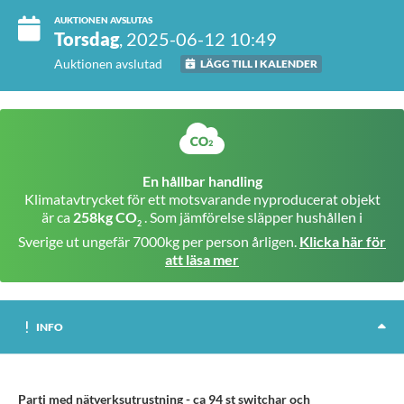
AUKTIONEN AVSLUTAS
Torsdag
, 2025-06-12 10:49
Auktionen avslutad
LÄGG TILL I KALENDER
En hållbar handling
Klimatavtrycket för ett motsvarande nyproducerat objekt
är ca
258kg CO
. Som jämförelse släpper hushållen i
2
Sverige ut ungefär 7000kg per person årligen.
Klicka här för
att läsa mer
INFO
Parti med nätverksutrustning - ca 94 st switchar och