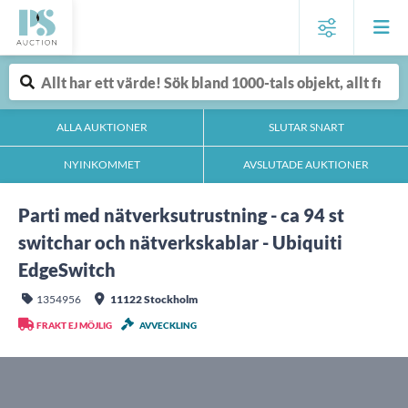
ALLA AUKTIONER
SLUTAR SNART
NYINKOMMET
AVSLUTADE AUKTIONER
Parti med nätverksutrustning - ca 94 st
switchar och nätverkskablar - Ubiquiti
EdgeSwitch
1354956
11122 Stockholm
FRAKT EJ MÖJLIG
AVVECKLING