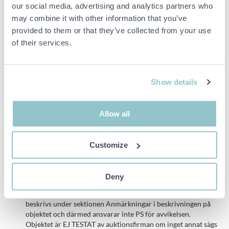
our social media, advertising and analytics partners who
Nätverkskablar:
may combine it with other information that you’ve
Typ: Blandade längder och färger
provided to them or that they’ve collected from your use
of their services.
Förpackning: 4 kartonger med kablar
Anmärkningar
Show details
Blandat slitage förekommer
Allow all
Viktig info
Customize
OBS! Detta är en tvångsförsäljning då objektet tillhör ett
konkursbo. I enlighet med våra allmänna villkor är det
därmed inte möjligt att reklamera detta köp.
Deny
Buden är bindande och serviceavgiften debiteras på alla
objekt. Eventuella avvikelser från likvärdiga begagnade varor
beskrivs under sektionen Anmärkningar i beskrivningen på
objektet och därmed ansvarar inte PS för avvikelsen.
Objektet är EJ TESTAT av auktionsfirman om inget annat sägs