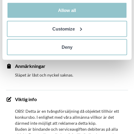
Släpet är låst och nyckel saknas.
Allow all
Om fordonet säljs utanför Sverige/export så kommer
registreringsskyltarna att plockas bort. Fordonet levereras avställt
Customize
och utan försäkring för att transporteras på väg.
Rost och skavanker kan förekomma runt om fordonet, se bilder
Deny
för att få en uppfattning om det allmänna skicket.
Anmärkningar
Släpet är låst och nyckel saknas.
Viktig info
OBS! Detta är en tvångsförsäljning då objektet tillhör ett
konkursbo. I enlighet med våra allmänna villkor är det
därmed inte möjligt att reklamera detta köp.
Buden är bindande och serviceavgiften debiteras på alla