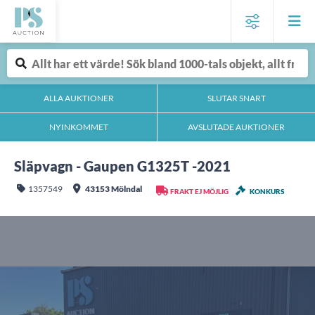
ALLA AUKTIONER
SLUTAR SNART
NYINKOMMET
AVSLUTADE AUKTIONER
Släpvagn - Gaupen G1325T -2021
1357549
43153 Mölndal
FRAKT EJ MÖJLIG
KONKURS