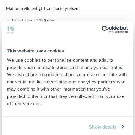
Mått och vikt enligt Transportstyrelsen
Längd: cirka 4 122 mm
Bredd: cirka 1 912 mm
Höjd: cirka 905 mm
Tjänstevikt: 270 kg
This website uses cookies
Totalvikt: 1 300 kg
We use cookies to personalise content and ads, to
Max lastvikt: 1 030 kg
provide social media features and to analyse our traffic.
We also share information about your use of our site with
Bakre överhäng: cirka 1 332 mm
our social media, advertising and analytics partners who
Lastutrymmets längd: cirka 2 624 mm
may combine it with other information that you’ve
Tillbehör och utrustning
provided to them or that they’ve collected from your use
of their services.
Presenning
Stödhjul
Show details
Övrig information