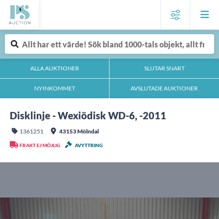
ALLA AUKTIONER
SLUTAR SNART
NYINKOMMET
AVSLUTADE AUKTIONER
Disklinje - Wexiödisk WD-6, -2011
1361251
43153 Mölndal
FRAKT EJ MÖJLIG
AVYTTRING