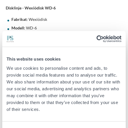
Disklinje - Wexiödisk WD-6
Fabrikat:
Wexiödisk
Modell:
WD-6
Nummer:
1120074
Tillverkningsår:
2011
Mått:
This website uses cookies
We use cookies to personalise content and ads, to
Inmatningsbänk:
1645x630x850 mm
provide social media features and to analyse our traffic.
Disk:
690x770x1510 mm
We also share information about your use of our site with
Utmatningsbänk:
1895x630x870 mm
our social media, advertising and analytics partners who
may combine it with other information that you’ve
Övrigt:
provided to them or that they’ve collected from your use
Blandare och diskbackar medföljer
of their services.
Se bilder för att få en uppfattning om objektet.