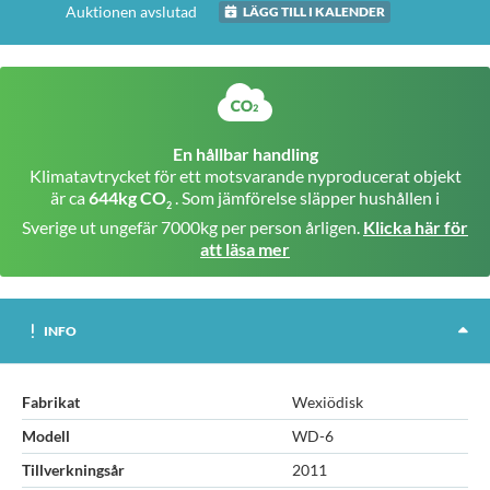
Auktionen avslutad
LÄGG TILL I KALENDER
En hållbar handling
Klimatavtrycket för ett motsvarande nyproducerat objekt
är ca
644kg CO
. Som jämförelse släpper hushållen i
2
Sverige ut ungefär 7000kg per person årligen.
Klicka här för
att läsa mer
INFO
Fabrikat
Wexiödisk
Modell
WD-6
Tillverkningsår
2011