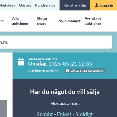
yhetsbrev
Om oss
Kundservice
Registrera dig
Logga in
Alla
Slutar
Avslutade
Nyinkommet
auktioner
snart
auktioner
AUKTIONEN AVSLUTAS
Onsdag
, 2025-05-21 12:35
Auktionen avslutad
LÄGG TILL I KALENDER
Har du något du vill sälja
Hos oss är det
Snabbt - Enkelt - Smidigt