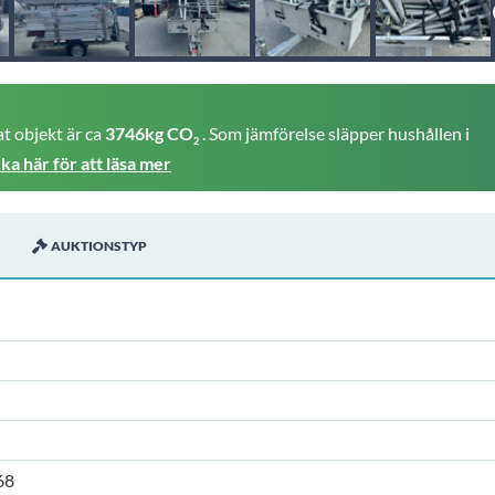
t objekt är ca
3746kg CO
. Som jämförelse släpper hushållen i
2
cka här för att läsa mer
AUKTIONSTYP
68