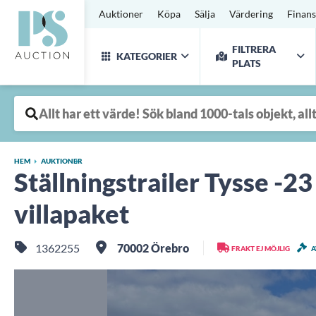
Auktioner
Köpa
Sälja
Värdering
Finans
FILTRERA
KATEGORIER
PLATS
HEM
AUKTIONER
Ställningstrailer Tysse -2
villapaket
1362255
70002 Örebro
FRAKT EJ MÖJLIG
A