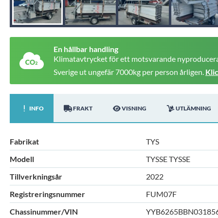
En hållbar handling
Klimatavtrycket för ett motsvarande nyproducera
Sverige ut ungefär 7000kg per person årligen.
Kli
INFO
FRAKT
VISNING
UTLÄMNING
Fabrikat
TYS
Modell
TYSSE TYSSE
Tillverkningsår
2022
Registreringsnummer
FUM07F
Chassinummer/VIN
YYB6265BBN03185