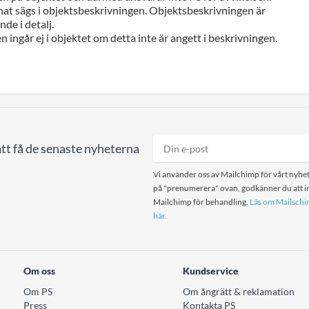
at sägs i objektsbeskrivningen. Objektsbeskrivningen är
de i detalj.
n ingår ej i objektet om detta inte är angett i beskrivningen.
tt få de senaste nyheterna
Vi använder oss av Mailchimp för vårt nyhet
på "prenumerera" ovan, godkänner du att in
Mailchimp för behandling.
Läs om Mailschim
här.
Om oss
Kundservice
Om PS
Om ångrätt & reklamation
Press
Kontakta PS