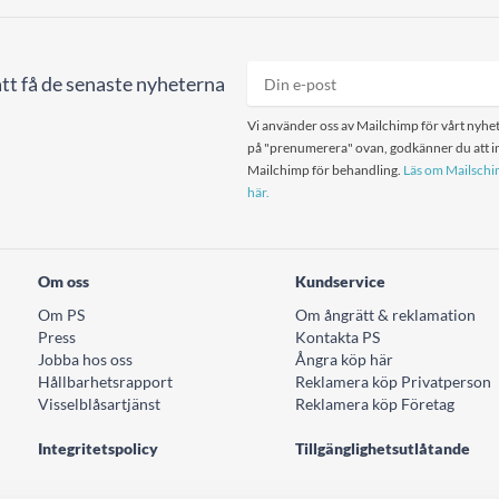
tt få de senaste nyheterna
Vi använder oss av Mailchimp för vårt nyhet
på "prenumerera" ovan, godkänner du att in
Mailchimp för behandling.
Läs om Mailschim
här.
Om oss
Kundservice
Om PS
Om ångrätt & reklamation
Press
Kontakta PS
Jobba hos oss
Ångra köp här
Hållbarhetsrapport
Reklamera köp Privatperson
Visselblåsartjänst
Reklamera köp Företag
Integritetspolicy
Tillgänglighetsutlåtande