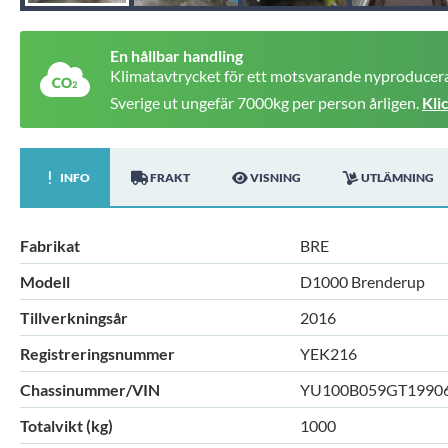
En hållbar handling
Klimatavtrycket för ett motsvarande nyproducera
Sverige ut ungefär 7000kg per person årligen.
Kli
INFO
FRAKT
VISNING
UTLÄMNING
Fabrikat
BRE
Modell
D1000 Brenderup
Tillverkningsår
2016
Registreringsnummer
YEK216
Chassinummer/VIN
YU100B059GT1990
Totalvikt (kg)
1000