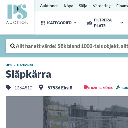
Auktioner
Köpa
Sälja
Värdering
Finans
FILTRERA
KATEGORIER
PLATS
HEM
AUKTIONER
Släpkärra
1364810
57536 Eksjö
FRAKT EJ MÖJLIG
KON