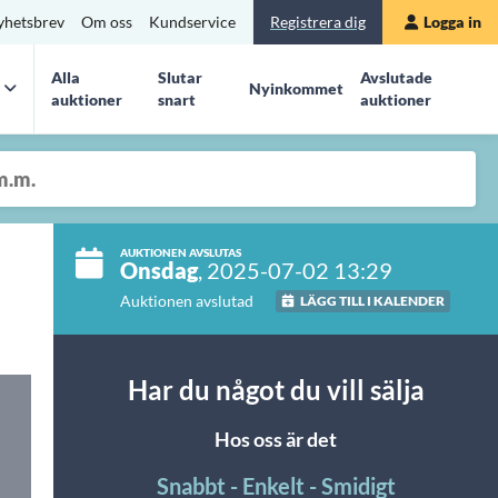
yhetsbrev
Om oss
Kundservice
Registrera dig
Logga in
Alla
Slutar
Avslutade
Nyinkommet
auktioner
snart
auktioner
AUKTIONEN AVSLUTAS
Onsdag
, 2025-07-02 13:29
Auktionen avslutad
LÄGG TILL I KALENDER
Har du något du vill sälja
Hos oss är det
Snabbt - Enkelt - Smidigt