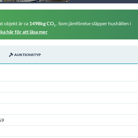
t objekt är ca
1498kg CO
. Som jämförelse släpper hushållen i
2
cka här för att läsa mer
AUKTIONSTYP
69