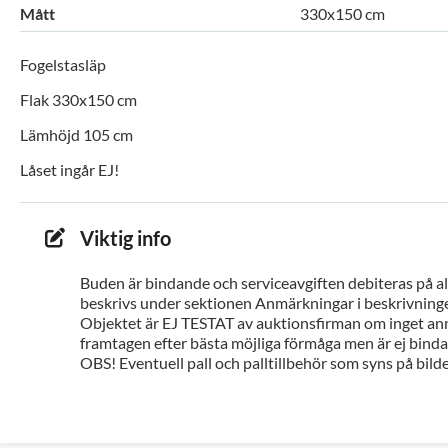
Mått
330x150 cm
Fogelstasläp
Flak 330x150 cm
Lämhöjd 105 cm
Låset ingår EJ!
Viktig info
Buden är bindande och serviceavgiften debiteras på all
beskrivs under sektionen Anmärkningar i beskrivninge
Objektet är EJ TESTAT av auktionsfirman om inget ann
framtagen efter bästa möjliga förmåga men är ej bindan
OBS! Eventuell pall och palltillbehör som syns på bilde