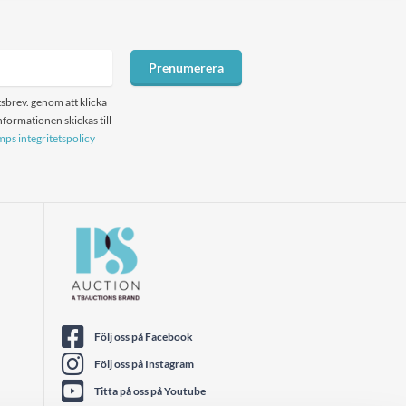
Prenumerera
sbrev. genom att klicka
formationen skickas till
ps integritetspolicy
Följ oss på Facebook
Följ oss på Instagram
Titta på oss på Youtube