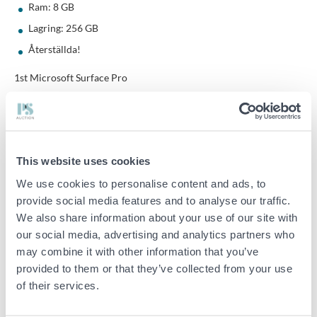
Ram: 8 GB
Lagring: 256 GB
Återställda!
1st Microsoft Surface Pro
Modell: 1724
Processor: Intel Core i5-6300U
Ram: 4 GB
This website uses cookies
Lagring: 128 GB
We use cookies to personalise content and ads, to
Återställd
provide social media features and to analyse our traffic.
We also share information about your use of our site with
Obs! Repor och kosmetiska skador kan förekomma för samtliga
föremål. En laddare medföljer
our social media, advertising and analytics partners who
may combine it with other information that you’ve
Obs! Repor och kosmetiska skador kan förekomma för samtliga
provided to them or that they’ve collected from your use
föremål. En laddare medföljer
of their services.