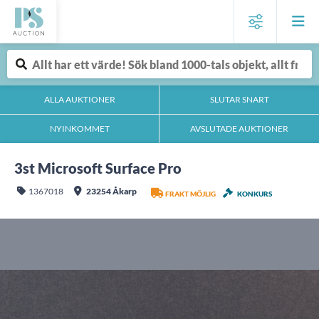
ALLA AUKTIONER
SLUTAR SNART
NYINKOMMET
AVSLUTADE AUKTIONER
3st Microsoft Surface Pro
1367018
23254 Åkarp
FRAKT MÖJLIG
KONKURS