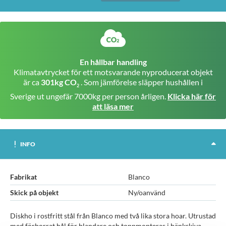
En hållbar handling
Klimatavtrycket för ett motsvarande nyproducerat objekt
är ca
301kg CO
. Som jämförelse släpper hushållen i
2
Sverige ut ungefär 7000kg per person årligen.
Klicka här för
att läsa mer
INFO
Fabrikat
Blanco
Skick på objekt
Ny/oanvänd
Diskho i rostfritt stål från Blanco med två lika stora hoar. Utrustad
med förborrat hål för blandare och toppmonteras i bänkskiva.