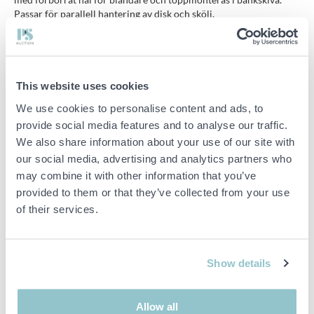
Passar för parallell hantering av disk och skölj.
Egenskaper:
Material/färg/yta: Rostfritt stål
This website uses cookies
Utförande diskho: Dubbelho
We use cookies to personalise content and ads, to
provide social media features and to analyse our traffic.
Minsta möjliga skåp: 80 cm
We also share information about your use of our site with
Tillbehör: 3 ½” Korgventil med anpassat rörset och
our social media, advertising and analytics partners who
överinningsskydd
may combine it with other information that you’ve
provided to them or that they’ve collected from your use
of their services.
Viktig info
Buden är bindande och serviceavgiften debiteras på alla
objekt. Eventuella avvikelser från likvärdiga begagnade varor
Show details
beskrivs under sektionen Anmärkningar i beskrivningen på
objektet och därmed ansvarar inte PS för avvikelsen.
Objektet är EJ TESTAT av auktionsfirman om inget annat sägs
Allow all
i objektsbeskrivningen. Objektsbeskrivningen är framtagen