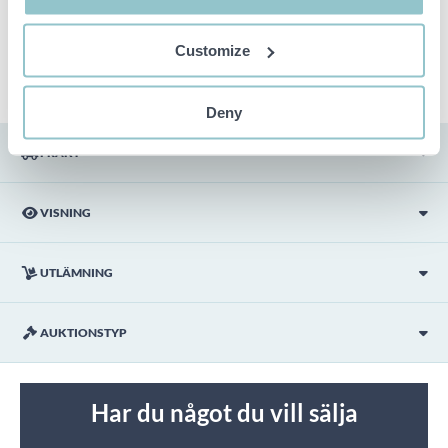
efter bästa möjliga förmåga men är ej bindande i detalj.
OBS! Eventuell pall och palltillbehör som syns på bilden
Customize
ingår ej i objektet om detta inte är angett i beskrivningen.
Deny
FRAKT
VISNING
UTLÄMNING
AUKTIONSTYP
Har du något du vill sälja