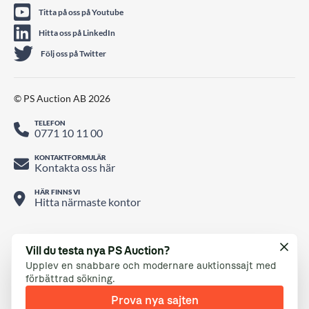
Titta på oss på Youtube
Hitta oss på LinkedIn
Följ oss på Twitter
© PS Auction AB 2026
TELEFON
0771 10 11 00
KONTAKTFORMULÄR
Kontakta oss här
HÄR FINNS VI
Hitta närmaste kontor
Vill du testa nya PS Auction?
Upplev en snabbare och modernare auktionssajt med
förbättrad sökning.
Prova nya sajten