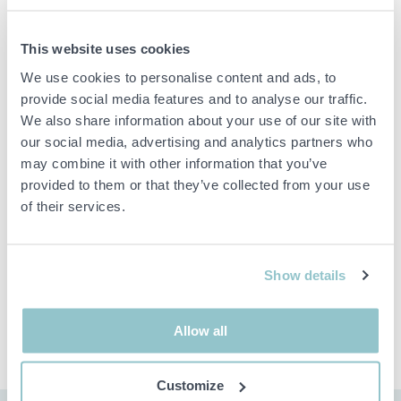
Utförande diskho: Dubbelho
Minsta möjliga skåp: 60 cm
This website uses cookies
Tillbehör: 3 ½'' Exklusiv INFINO korgventil med anpassat rörset
We use cookies to personalise content and ads, to
och överinningsskydd
provide social media features and to analyse our traffic.
We also share information about your use of our site with
our social media, advertising and analytics partners who
Viktig info
may combine it with other information that you’ve
Buden är bindande och serviceavgiften debiteras på alla
provided to them or that they’ve collected from your use
objekt. Eventuella avvikelser från likvärdiga begagnade varor
of their services.
beskrivs under sektionen Anmärkningar i beskrivningen på
objektet och därmed ansvarar inte PS för avvikelsen.
Objektet är EJ TESTAT av auktionsfirman om inget annat sägs
i objektsbeskrivningen. Objektsbeskrivningen är framtagen
Show details
efter bästa möjliga förmåga men är ej bindande i detalj.
OBS! Eventuell pall och palltillbehör som syns på bilden
ingår ej i objektet om detta inte är angett i beskrivningen.
Allow all
Customize