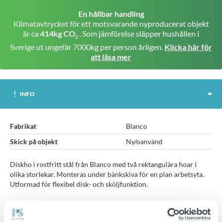
En hållbar handling
Klimatavtrycket för ett motsvarande nyproducerat objekt
är ca
414kg CO
. Som jämförelse släpper hushållen i
2
Sverige ut ungefär 7000kg per person årligen.
Klicka här för
att läsa mer
INFO
Fabrikat
Blanco
Skick på objekt
Ny/oanvänd
Diskho i rostfritt stål från Blanco med två rektangulära hoar i
olika storlekar. Monteras under bänkskiva för en plan arbetsyta.
Utformad för flexibel disk- och sköljfunktion.
Egenskaper: