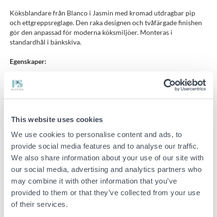
Köksblandare från Blanco i Jasmin med kromad utdragbar pip
och ettgreppsreglage. Den raka designen och tvåfärgade finishen
gör den anpassad för moderna köksmiljöer. Monteras i
standardhål i bänkskiva.
Egenskaper:
Utförande köksblandare: Engreppsblandare med handdusch
This website uses cookies
Mått:
We use cookies to personalise content and ads, to
Total höjd:
281 ±1 mm
provide social media features and to analyse our traffic.
Höjd till pip:
191 ±1 mm
We also share information about your use of our site with
Räckvidd från blandarfotens centrum till pipens mynning:
225
our social media, advertising and analytics partners who
mm
may combine it with other information that you’ve
Avstånd från centrum till början av pipens frontdel:
208 mm
provided to them or that they’ve collected from your use
of their services.
Längd på pipens frontsektion:
140 mm