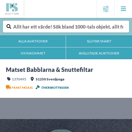
ALLA AUKTIONER
SLUTAR SNART
NYINKOMMET
AVSLUTADE AUKTIONER
Matset Babblarna & Snuttefiltar
1370495
51250 Svenljunga
FRAKT MÖJLIG
ÖVERSKOTTSGODS