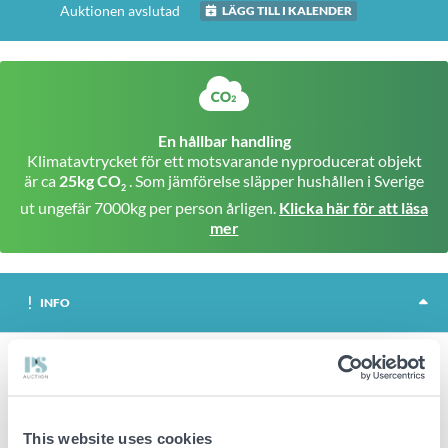
Auktionen avslutad
LÄGG TILL I KALENDER
En hållbar handling
Klimatavtrycket för ett motsvarande nyproducerat objekt
är ca
25kg CO
. Som jämförelse släpper hushållen i Sverige
2
ut ungefär 7000kg per person årligen.
Klicka här för att läsa
mer
INFO
Matset Babblarna, Teddykompaniet
Objektet består av tallrik, skål, gaffel & sked, mugg, haklapp
och snuttefiltar
This website uses cookies