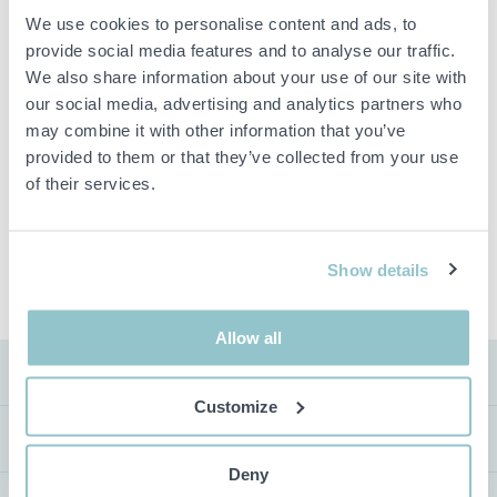
We use cookies to personalise content and ads, to
Viktig info
provide social media features and to analyse our traffic.
We also share information about your use of our site with
Buden är bindande och serviceavgiften debiteras på alla
our social media, advertising and analytics partners who
objekt. Eventuella avvikelser från likvärdiga begagnade varor
beskrivs under sektionen Anmärkningar i beskrivningen på
may combine it with other information that you’ve
objektet och därmed ansvarar inte PS för avvikelsen.
provided to them or that they’ve collected from your use
Objektet är EJ TESTAT av auktionsfirman om inget annat sägs
of their services.
i objektsbeskrivningen. Objektsbeskrivningen är framtagen
efter bästa möjliga förmåga men är ej bindande i detalj.
OBS! Eventuell pall och palltillbehör som syns på bilden
ingår ej i objektet om detta inte är angett i beskrivningen.
Show details
Allow all
FRAKT
Customize
VISNING
Deny