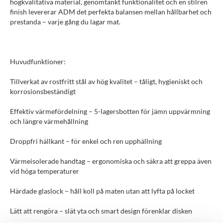
högkvalitativa material, genomtänkt funktionalitet och en stilren
finish levererar ADM det perfekta balansen mellan hållbarhet och
prestanda – varje gång du lagar mat.
Huvudfunktioner:
Tillverkat av rostfritt stål av hög kvalitet – tåligt, hygieniskt och
korrosionsbeständigt
Effektiv värmefördelning – 5-lagersbotten för jämn uppvärmning
och längre värmehållning
Droppfri hällkant – för enkel och ren upphällning
Värmeisolerade handtag – ergonomiska och säkra att greppa även
vid höga temperaturer
Härdade glaslock – håll koll på maten utan att lyfta på locket
Lätt att rengöra – slät yta och smart design förenklar disken