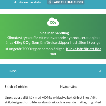
Auktionen avslutad
LÄGG TILL I KALENDER
En hållbar handling
Klimatavtrycket för ett motsvarande nyproducerat objekt
är ca
43kg CO
. Som jämförelse släpper hushållen i Sverige
2
ut ungefär 7000kg per person årligen.
Klicka här för att läsa
mer
INFO
Skick på objekt
Ny/oanvänd
Uppgradera ditt kök med ADM:s exklusiva kokkärlset i rostfritt
stål, designat för både vardagsbruk och krävande matlagning. Med