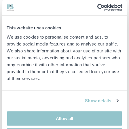
Passar alla värmekällor:
Induktionshäll
This website uses cookies
We use cookies to personalise content and ads, to
Gashäll
provide social media features and to analyse our traffic.
We also share information about your use of our site with
Glaskeramikhäll
our social media, advertising and analytics partners who
Elektrisk spis
may combine it with other information that you’ve
provided to them or that they’ve collected from your use
of their services.
ADM Kokkärlset 12 delar – Innehåll:
1 × Gryta med lock Ø16×10,5 cm – 2,1 L
Show details
1 × Gryta med lock Ø18×11,5 cm – 2,9 L
Allow all
1 × Gryta med lock Ø20×12,5 cm – 3,9 L