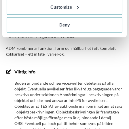
1 × Gryta med lock Ø24×14,5 cm – 6,6 L
Customize
1 × Kastrull med lock Ø16×10,5 cm – 2,1 L
Deny
1 × Stekpanna med lock Ø24×7,5 cm – 3,4 L
Totalt: 6 kokkärl + 6 glaslock = 12 delar
ADM kombinerar funktion, form och hållbarhet i ett komplett
kokkärlset – ett måste i varje kök.
Viktig info
Buden är bindande och serviceavgiften debiteras på alla
objekt. Eventuella avvikelser från likvärdiga begagnade varor
beskrivs under sektionen Anmärkningar i beskrivningen på
objektet och därmed ansvarar inte PS för avvikelsen.
Objektet är EJ TESTAT av auktionsfirman om inget annat sägs
i objektsbeskrivningen. Objektsbeskrivningen är framtagen
efter bästa möjliga förmåga men är ej bindande i detalj.
OBS! Eventuell pall och palltillbehör som syns på bilden