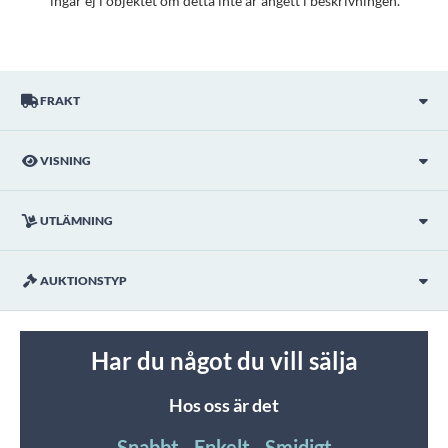
ingår ej i objektet om detta inte är angett i beskrivningen.
FRAKT
VISNING
UTLÄMNING
AUKTIONSTYP
Har du något du vill sälja
Hos oss är det
Snabbt - Enkelt - Smidigt