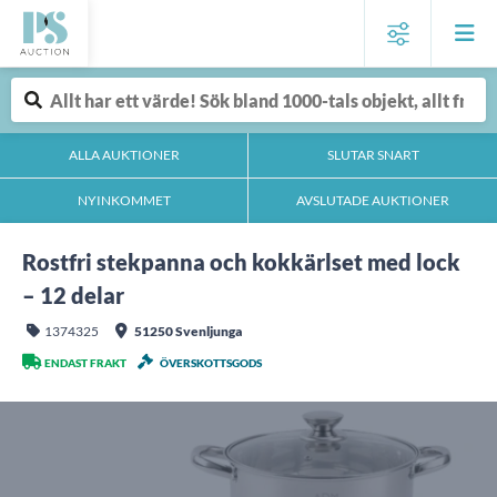
ALLA AUKTIONER
SLUTAR SNART
NYINKOMMET
AVSLUTADE AUKTIONER
Rostfri stekpanna och kokkärlset med lock
– 12 delar
1374325
51250 Svenljunga
ENDAST FRAKT
ÖVERSKOTTSGODS