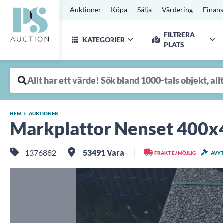
Auktioner
Köpa
Sälja
Värdering
Finans
FILTRERA
KATEGORIER
PLATS
HEM
AUKTIONER
Markplattor Nenset 400
1376882
53491 Vara
FRAKT EJ MÖJLIG
AVY