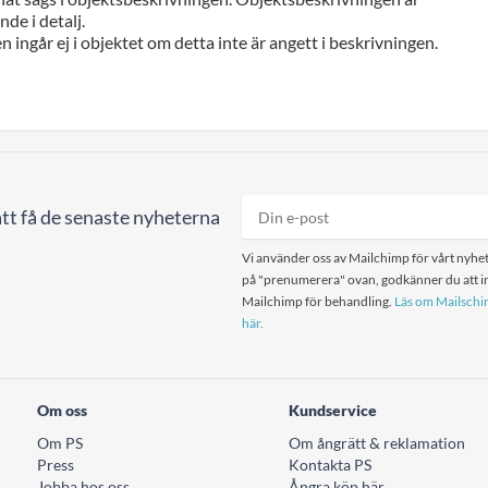
de i detalj.
n ingår ej i objektet om detta inte är angett i beskrivningen.
tt få de senaste nyheterna
Vi använder oss av Mailchimp för vårt nyhet
på "prenumerera" ovan, godkänner du att in
Mailchimp för behandling.
Läs om Mailschim
här.
Om oss
Kundservice
Om PS
Om ångrätt & reklamation
Press
Kontakta PS
Jobba hos oss
Ångra köp här