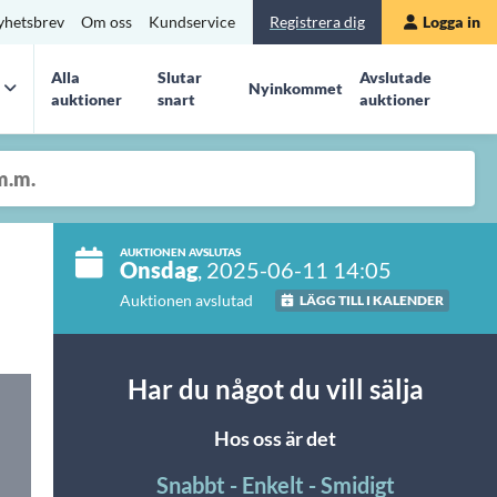
yhetsbrev
Om oss
Kundservice
Registrera dig
Logga in
Alla
Slutar
Avslutade
Nyinkommet
auktioner
snart
auktioner
AUKTIONEN AVSLUTAS
Onsdag
, 2025-06-11 14:05
Auktionen avslutad
LÄGG TILL I KALENDER
Har du något du vill sälja
Hos oss är det
Snabbt - Enkelt - Smidigt