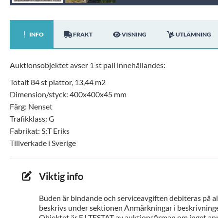
INFO
FRAKT
VISNING
UTLÄMNING
Auktionsobjektet avser 1 st pall innehållandes:
Totalt 84 st plattor, 13,44 m2
Dimension/styck: 400x400x45 mm
Färg: Nenset
Trafikklass: G
Fabrikat: S:T Eriks
Tillverkade i Sverige
Viktig info
Buden är bindande och serviceavgiften debiteras på all
beskrivs under sektionen Anmärkningar i beskrivninge
Objektet är EJ TESTAT av auktionsfirman om inget ann