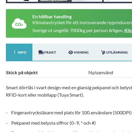
En hållbar handling
Klimatavtrycket för ett motsvarande nyproducera
Sverige ut ungefär 7000kg per person årligen.
Kli
INFO
FRAKT
VISNING
UTLÄMNING
Skick på objekt
Ny/oanvänd
Smart dörrlås i svart design med en glansig pekpanel och belys
RFID-kort eller mobilapp (Tuya Smart).
- Fingeravtrycksläsare med plats för 100 användare (500DPI)
- Pekpanel med belysta siffror (0–9, * och #)