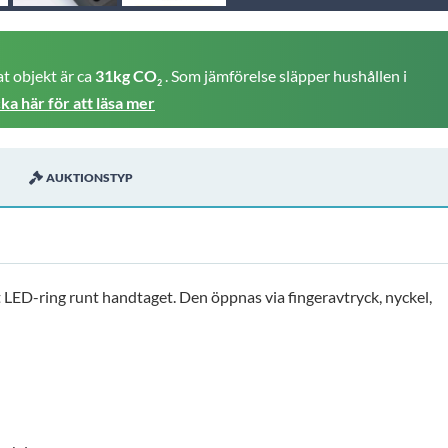
t objekt är ca
31kg CO
. Som jämförelse släpper hushållen i
2
cka här för att läsa mer
AUKTIONSTYP
t LED-ring runt handtaget. Den öppnas via fingeravtryck, nyckel,