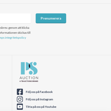
Prenumerera
sbrev. genom att klicka
formationen skickas till
ps integritetspolicy
Följ oss på Facebook
Följ oss på Instagram
Titta på oss på Youtube