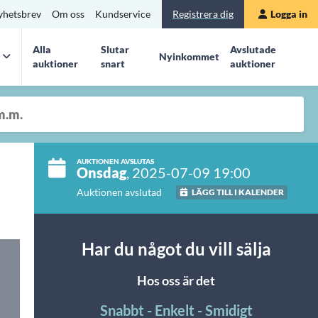
yhetsbrev
Om oss
Kundservice
Registrera dig
Logga in
Alla
Slutar
Avslutade
Nyinkommet
auktioner
snart
auktioner
AUKTIONEN AVSLUTAS
Onsdag
, 2025-07-09 19:00
Auktionen avslutad
LÄGG TILL I KALENDER
Har du något du vill sälja
Hos oss är det
Snabbt - Enkelt - Smidigt