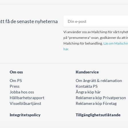
tt få de senaste nyheterna
Vi använder oss av Mailchimp för vårt nyhet
på "prenumerera" ovan, godkänner du att in
Mailchimp för behandling.
Läs om Mailschim
här.
Om oss
Kundservice
Om PS
Om ångrätt & reklamation
Press
Kontakta PS
Jobba hos oss
Ångra köp här
Hållbarhetsrapport
Reklamera köp Privatperson
Visselblåsartjänst
Reklamera köp Företag
Integritetspolicy
Tillgänglighetsutlåtande