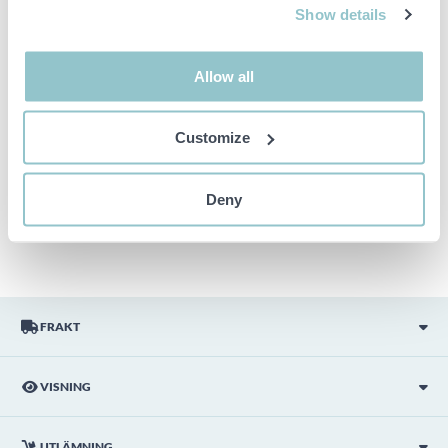
Show details
Viktig info
Buden är bindande och serviceavgiften debiteras på alla
Allow all
objekt. Eventuella avvikelser från likvärdiga begagnade varor
beskrivs under sektionen Anmärkningar i beskrivningen på
objektet och därmed ansvarar inte PS för avvikelsen.
Customize
Objektet är EJ TESTAT av auktionsfirman om inget annat sägs
i objektsbeskrivningen. Objektsbeskrivningen är framtagen
efter bästa möjliga förmåga men är ej bindande i detalj.
Deny
OBS! Eventuell pall och palltillbehör som syns på bilden
ingår ej i objektet om detta inte är angett i beskrivningen.
FRAKT
VISNING
UTLÄMNING