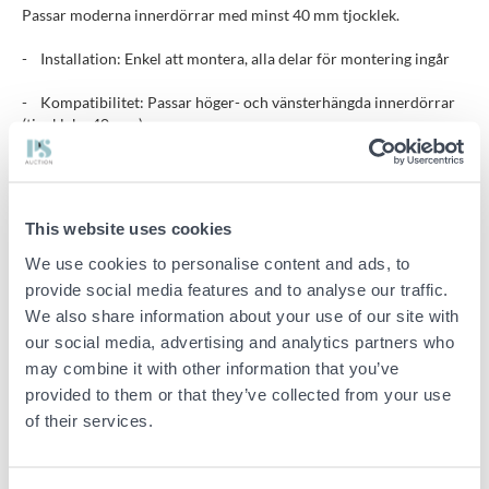
Passar moderna innerdörrar med minst 40 mm tjocklek.
- Installation: Enkel att montera, alla delar för montering ingår
- Kompatibilitet: Passar höger- och vänsterhängda innerdörrar
(tjocklek ≥40 mm)
- Strömförsörjning: 4x AA-batterier (ingår ej), varning vid låg
batterinivå
This website uses cookies
- Backup: Lås upp med nyckel eller nödström via USB
We use cookies to personalise content and ads, to
- Användare: Upp till 100 fingeravtryck, 100 koder, 100 kort
provide social media features and to analyse our traffic.
We also share information about your use of our site with
- Säkerhet: Låg felmarginal (FRR ≤ 0.15%, FAR ≤ 0.00004%)
our social media, advertising and analytics partners who
- Användning: Endast för inomhusbruk
may combine it with other information that you’ve
provided to them or that they’ve collected from your use
- Mått: 357 x 41 x 58 mm
of their services.
- Elegant val för sovrum, kontor, studio eller airbnb-rum.