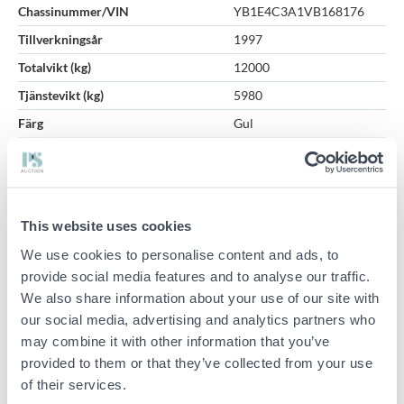
Chassinummer/VIN
YB1E4C3A1VB168176
Tillverkningsår
1997
Totalvikt (kg)
12000
Tjänstevikt (kg)
5980
Färg
Gul
Servicehistorik
Nej
Besiktad (datum)
2019-11-19
Första månad i trafik (ÅÅÅÅMM)
2013-07-05
This website uses cookies
Startar och går bra i motor och växellåda.
We use cookies to personalise content and ads, to
Nybesiktad vid leverans.
provide social media features and to analyse our traffic.
We also share information about your use of our site with
Flakmått: ca 420 x 250 x 40 cm.
our social media, advertising and analytics partners who
Lastbilen säljs i befintligt skick enligt bilder.
may combine it with other information that you’ve
provided to them or that they’ve collected from your use
Mätare: Ca 31500mil
of their services.