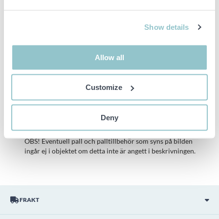
Rost och skavanker kan förekomma, se bilder.
OBS!
Aluminiumrampen som syns på bilderna ingår ej.
Show details
Viktig info
Allow all
Buden är bindande och serviceavgiften debiteras på alla
objekt. Eventuella avvikelser från likvärdiga begagnade varor
Customize
beskrivs under sektionen Anmärkningar i beskrivningen på
objektet och därmed ansvarar inte PS för avvikelsen.
Objektet är EJ TESTAT av auktionsfirman om inget annat sägs
Deny
i objektsbeskrivningen. Objektsbeskrivningen är framtagen
efter bästa möjliga förmåga men är ej bindande i detalj.
OBS! Eventuell pall och palltillbehör som syns på bilden
ingår ej i objektet om detta inte är angett i beskrivningen.
FRAKT