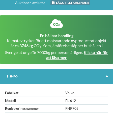
Auktionen avslutad
LÄGG TILL I KALENDER
En hållbar handling
Klimatavtrycket för ett motsvarande nyproducerat objekt
är ca
3746kg CO
. Som jämförelse släpper hushållen i
2
Sverige ut ungefär 7000kg per person årligen.
Klicka här för
att läsa mer
INFO
Fabrikat
Volvo
Modell
FL 612
Registreringsnummer
FNR705