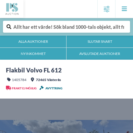
ALLA AUKTIONER
SLUTAR SNART
NYINKOMMET
AVSLUTADE AUKTIONER
Flakbil Volvo FL 612
1405784
72465 Västerås
FRAKT EJ MÖJLIG
AVYTTRING