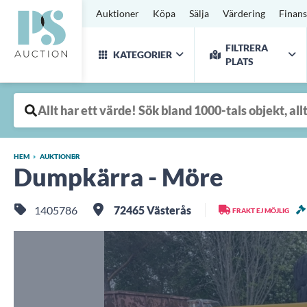
Auktioner
Köpa
Sälja
Värdering
Finans
FILTRERA
KATEGORIER
PLATS
HEM
AUKTIONER
Dumpkärra - Möre
1405786
72465 Västerås
FRAKT EJ MÖJLIG