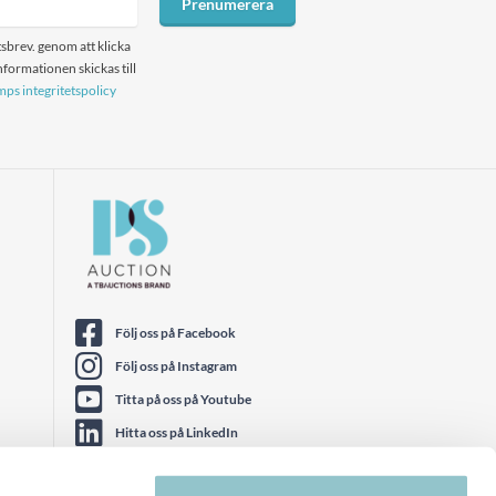
Prenumerera
sbrev. genom att klicka
formationen skickas till
ps integritetspolicy
Följ oss på Facebook
Följ oss på Instagram
Titta på oss på Youtube
Hitta oss på LinkedIn
Följ oss på Twitter