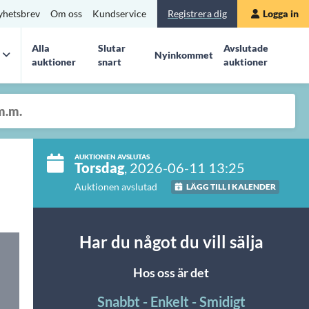
yhetsbrev
Om oss
Kundservice
Registrera dig
Logga in
Alla
Slutar
Avslutade
Nyinkommet
auktioner
snart
auktioner
AUKTIONEN AVSLUTAS
Torsdag
, 2026-06-11 13:25
Auktionen avslutad
LÄGG TILL I KALENDER
Har du något du vill sälja
Hos oss är det
Snabbt - Enkelt - Smidigt