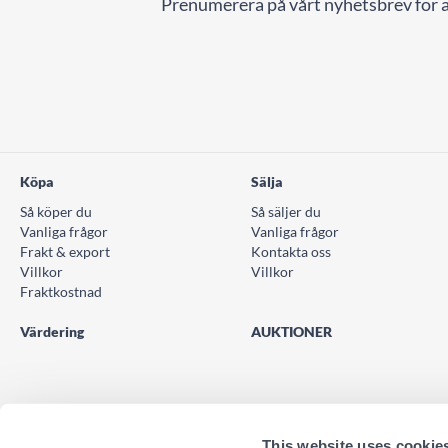
Prenumerera på vårt nyhetsbrev för a
Köpa
Sälja
Så köper du
Så säljer du
Vanliga frågor
Vanliga frågor
Frakt & export
Kontakta oss
Villkor
Villkor
Fraktkostnad
Värdering
AUKTIONER
This website uses cookie