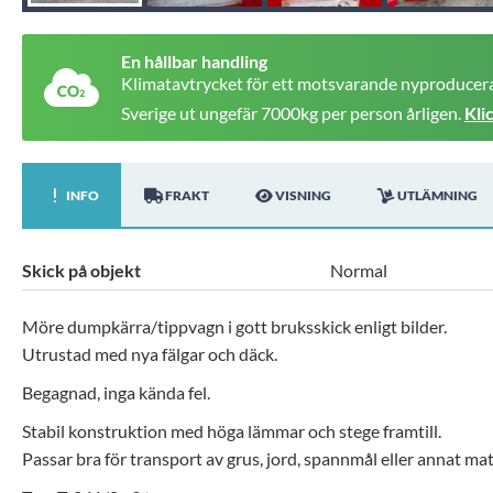
En hållbar handling
Klimatavtrycket för ett motsvarande nyproducera
Sverige ut ungefär 7000kg per person årligen.
Kli
INFO
FRAKT
VISNING
UTLÄMNING
Skick på objekt
Normal
Möre dumpkärra/tippvagn i gott bruksskick enligt bilder.
Utrustad med nya fälgar och däck.
Begagnad, inga kända fel.
Stabil konstruktion med höga lämmar och stege framtill.
Passar bra för transport av grus, jord, spannmål eller annat mat