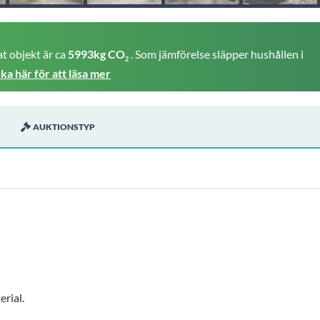
t objekt är ca
5993kg CO
. Som jämförelse släpper hushållen i
2
cka här för att läsa mer
AUKTIONSTYP
erial.