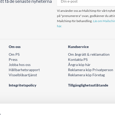
tt få de senaste nyheterna
Vi använder oss av Mailchimp för vårt nyhet
på "prenumerera" ovan, godkänner du att in
Mailchimp för behandling.
Läs om Mailschim
här.
Om oss
Kundservice
Om PS
Om ångrätt & reklamation
Press
Kontakta PS
Jobba hos oss
Ångra köp här
Hållbarhetsrapport
Reklamera köp Privatperson
Visselblåsartjänst
Reklamera köp Företag
Integritetspolicy
Tillgänglighetsutlåtande
s