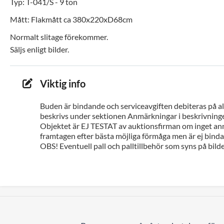
Typ: T-041/S - 9 ton
Mått: Flakmått ca 380x220xD68cm
Normalt slitage förekommer.
Säljs enligt bilder.
Viktig info
Buden är bindande och serviceavgiften debiteras på all
beskrivs under sektionen Anmärkningar i beskrivninge
Objektet är EJ TESTAT av auktionsfirman om inget ann
framtagen efter bästa möjliga förmåga men är ej bindan
OBS! Eventuell pall och palltillbehör som syns på bilde