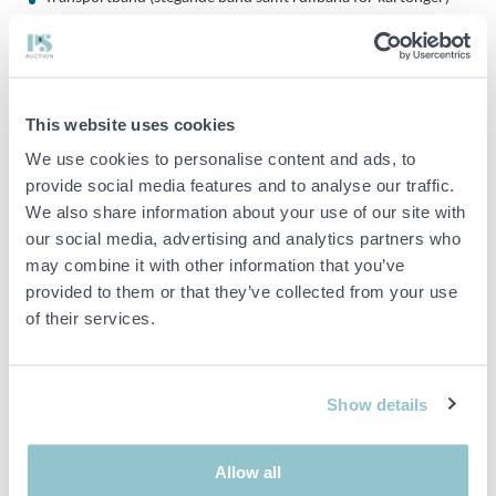
Nivåcylinder och fyllningsmunstycke
Manöverpanel för fyllning och etikettering
Ingår i objektet:
This website uses cookies
1000 liters rostfri container med läckageskydd
We use cookies to personalise content and ads, to
Rostfri behållare med inbyggd visp (ca 300 liter)
provide social media features and to analyse our traffic.
We also share information about your use of our site with
Komplett etiketteringsenhet
our social media, advertising and analytics partners who
Roterande påmatningsbord
may combine it with other information that you’ve
Transportband / rullband
provided to them or that they’ve collected from your use
Utrustning för kork eller spraypump-åtdragning
of their services.
Mått och kapacitet:
Show details
Rundbord diameter: ca 1000 mm (enligt ritning)
Behållare: ca 300 liter
Allow all
Container: 1000 liter