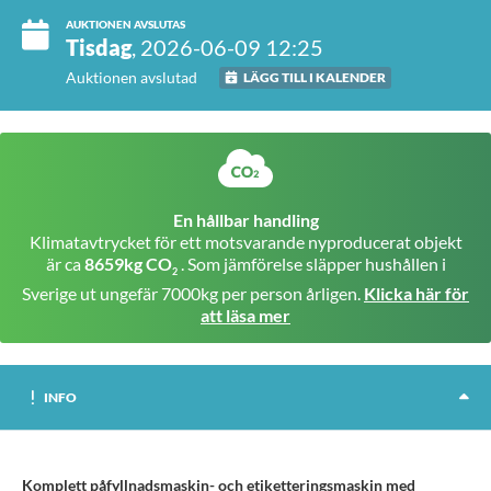
AUKTIONEN AVSLUTAS
Tisdag
, 2026-06-09 12:25
Auktionen avslutad
LÄGG TILL I KALENDER
En hållbar handling
Klimatavtrycket för ett motsvarande nyproducerat objekt
är ca
8659kg CO
. Som jämförelse släpper hushållen i
2
Sverige ut ungefär 7000kg per person årligen.
Klicka här för
att läsa mer
INFO
Komplett påfyllnadsmaskin- och etiketteringsmaskin med