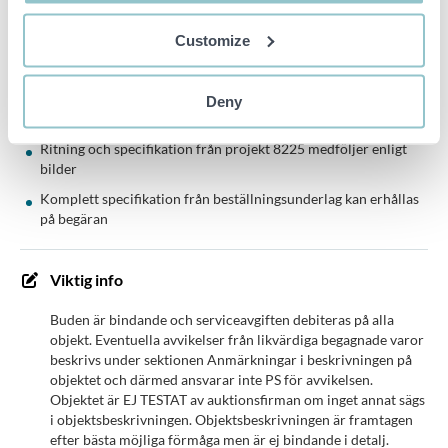
Övrig information:
Customize
Systemet är avsett för fyllning av vätskor med låg viskositet
Anpassat för plastflaskor i olika storlekar (enligt specifikation)
Deny
Möjlighet till vidare komplettering enligt dokumentation
Ritning och specifikation från projekt 8225 medföljer enligt
bilder
Komplett specifikation från beställningsunderlag kan erhållas
på begäran
Viktig info
Buden är bindande och serviceavgiften debiteras på alla
objekt. Eventuella avvikelser från likvärdiga begagnade varor
beskrivs under sektionen Anmärkningar i beskrivningen på
objektet och därmed ansvarar inte PS för avvikelsen.
Objektet är EJ TESTAT av auktionsfirman om inget annat sägs
i objektsbeskrivningen. Objektsbeskrivningen är framtagen
efter bästa möjliga förmåga men är ej bindande i detalj.