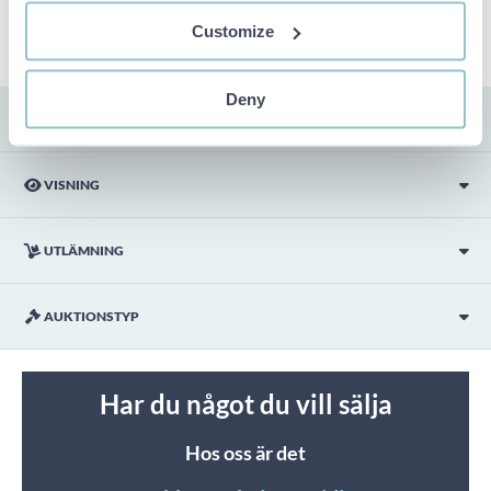
ingår ej i objektet om detta inte är angett i beskrivningen.
Customize
Deny
FRAKT
VISNING
UTLÄMNING
AUKTIONSTYP
Har du något du vill sälja
Hos oss är det