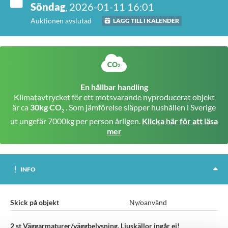
Söndag
, 2026-01-11 16:01
Auktionen avslutad
LÄGG TILL I KALENDER
En hållbar handling
Klimatavtrycket för ett motsvarande nyproducerat objekt
är ca
30kg CO
. Som jämförelse släpper hushållen i Sverige
2
ut ungefär 7000kg per person årligen.
Klicka här för att läsa
mer
INFO
Skick på objekt
Ny/oanvänd
2 st Väggarmaturer/väggbelysning. Ljuskällor ingår ej!