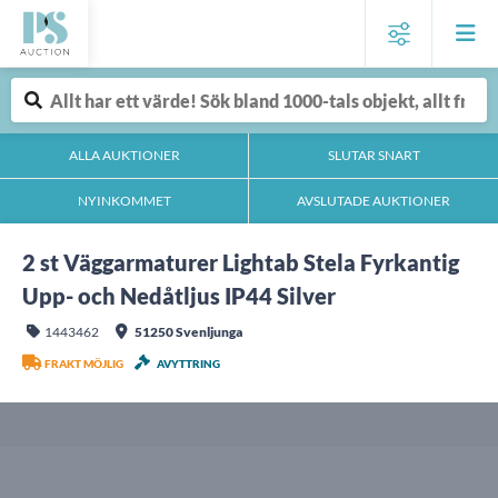
ALLA AUKTIONER
SLUTAR SNART
NYINKOMMET
AVSLUTADE AUKTIONER
2 st Väggarmaturer Lightab Stela Fyrkantig
Upp- och Nedåtljus IP44 Silver
1443462
51250 Svenljunga
FRAKT MÖJLIG
AVYTTRING