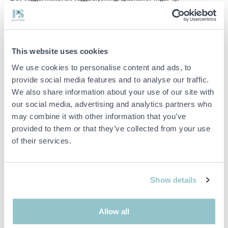
Stela väggarmatur IP44 med installation dikt vägg. Tidlös design
med energisnål LED som skapar vackert ljus på fasader.
Sockel: GX53
This website uses cookies
Pressgjuten aluminium
We use cookies to personalise content and ads, to
Temperatur: -35-+35°
provide social media features and to analyse our traffic.
220-240V
110x110x200 mm
We also share information about your use of our site with
Silver
our social media, advertising and analytics partners who
may combine it with other information that you’ve
provided to them or that they’ve collected from your use
Viktig info
of their services.
Buden är bindande och serviceavgiften debiteras på alla
objekt. Eventuella avvikelser från likvärdiga begagnade varor
beskrivs under sektionen Anmärkningar i beskrivningen på
Show details
objektet och därmed ansvarar inte PS för avvikelsen.
Objektet är EJ TESTAT av auktionsfirman om inget annat sägs
i objektsbeskrivningen. Objektsbeskrivningen är framtagen
Allow all
efter bästa möjliga förmåga men är ej bindande i detalj.
OBS! Eventuell pall och palltillbehör som syns på bilden