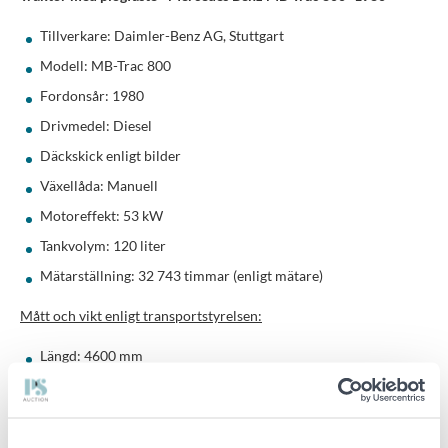
Tillverkare: Daimler-Benz AG, Stuttgart
Modell: MB-Trac 800
Fordonsår: 1980
Drivmedel: Diesel
Däckskick enligt bilder
Växellåda: Manuell
Motoreffekt: 53 kW
Tankvolym: 120 liter
Mätarställning: 32 743 timmar (enligt mätare)
Mått och vikt enligt transportstyrelsen:
Längd: 4600 mm
Bredd: 2150 mm
Höjd: 2950 mm
Tjänstevikt: 4650 kg