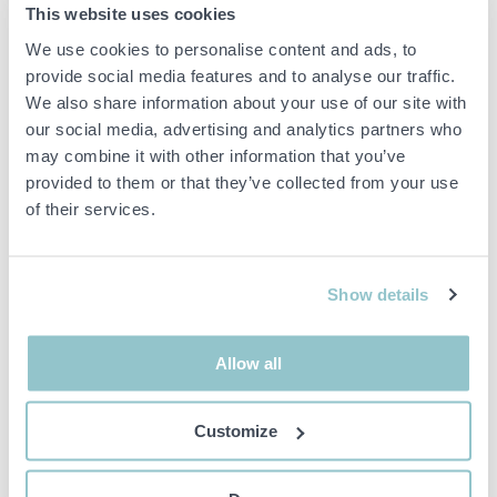
This website uses cookies
Totalvikt: 4650 kg
We use cookies to personalise content and ads, to
Skattevikt: 4650 kg
provide social media features and to analyse our traffic.
We also share information about your use of our site with
Tillbehör:
our social media, advertising and analytics partners who
Vänstersidigt plogfäste (BET-nr: F1257-100212)
may combine it with other information that you’ve
provided to them or that they’ve collected from your use
Brandsläckare monterad i hytten
of their services.
OECD-plakett: CS 1137
Växeltabell med hastigheter mellan 2,4–40,5 km/h
Show details
Övrig information:
Däckens skick enligt bilder
Allow all
Hastighetsschema finns i hytten
Om fordonet säljs utanför Sverige/export så kommer
Customize
registreringsskyltarna att plockas bort. Fordonet levereras
avställt och utan försäkring för att transporteras på väg
Rost och skavanker kan förekomma runt om fordonet, se