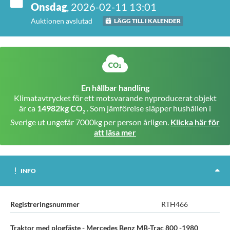
Onsdag
, 2026-02-11 13:01
Auktionen avslutad
LÄGG TILL I KALENDER
En hållbar handling
Klimatavtrycket för ett motsvarande nyproducerat objekt
är ca
14982kg CO
. Som jämförelse släpper hushållen i
2
Sverige ut ungefär 7000kg per person årligen.
Klicka här för
att läsa mer
INFO
Registreringsnummer
RTH466
Traktor med plogfäste - Mercedes Benz MB-Trac 800 -1980