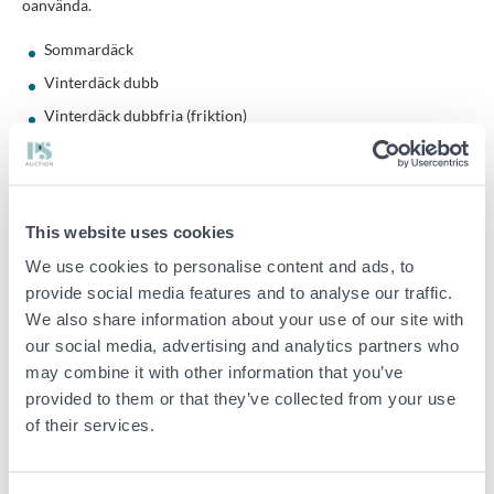
oanvända.
Sommardäck
Vinterdäck dubb
Vinterdäck dubbfria (friktion)
Flera olika dimensioner (bl.a. 175/65 R14, 195/65 R15, 205/55
R16, 225/40 R18 m.fl.)
Flera fabrikat (ex. Westlake, Tigar, Linglong, Atlander, Yartu,
Uraturn m.fl.)
This website uses cookies
Hyllsystem ingår, mått är okända.
We use cookies to personalise content and ads, to
provide social media features and to analyse our traffic.
Observera att köparen ansvarar för demontering samt
We also share information about your use of our site with
bortforsling.
our social media, advertising and analytics partners who
Eventuella skador som uppstår på lokalen i samband med
may combine it with other information that you’ve
nedmontering och utförsel ska återställas av köparen.
provided to them or that they’ve collected from your use
of their services.
Viktig info