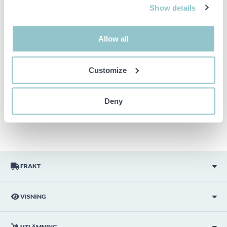
OBS! Detta är en tvångsförsäljning då objektet tillhör ett
Show details
konkursbo. I enlighet med våra allmänna villkor är det
därmed inte möjligt att reklamera detta köp.
Buden är bindande och serviceavgiften debiteras på alla
Allow all
objekt. Eventuella avvikelser från likvärdiga begagnade varor
beskrivs under sektionen Anmärkningar i beskrivningen på
objektet och därmed ansvarar inte PS för avvikelsen.
Customize
Objektet är EJ TESTAT av auktionsfirman om inget annat sägs
i objektsbeskrivningen. Objektsbeskrivningen är framtagen
efter bästa möjliga förmåga men är ej bindande i detalj.
Deny
OBS! Eventuell pall och palltillbehör som syns på bilden
ingår ej i objektet om detta inte är angett i beskrivningen.
FRAKT
VISNING
UTLÄMNING